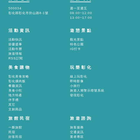
500034
週一至週五
彰化縣彰化市卦山路8-1號
08:00~12:00
13:00~17:00
活動資訊
遊憩景點
活動快訊
觀光景點
節慶盛事
特色公園
活動年曆
IG打卡
旅遊情報
RSS訂閱
美食購物
玩樂彰化
彰化美食攻略
線上玩彰化
彰化爌肉飯
即時影像
餐廳資訊
小旅行
美食小吃
旅遊人潮警示燈號系統
地方特產
發現彰化
伴手禮
其它
文創商品
旅館民宿
旅遊諮詢
一般旅館
旅客服務
民宿
交通資訊
好客民宿
業者專區