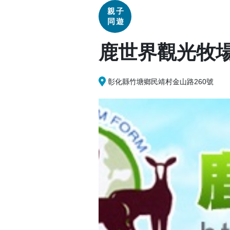
親子
同遊
鹿世界觀光牧
彰化縣竹塘鄉民靖村金山路260號