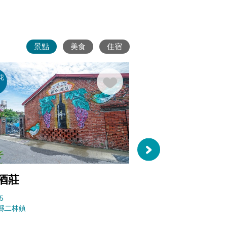
景點
美食
住宿
花
老街巡
禮
酒莊
二林仁和宮
5
21693
縣二林鎮
彰化縣二林鎮