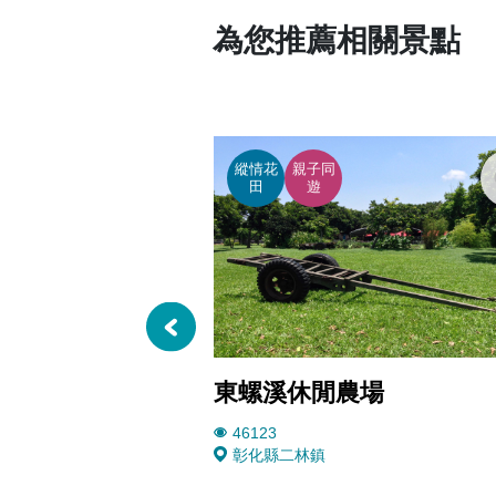
為您推薦相關景點
縱情花
親子同
田
遊
東螺溪休閒農場
46123
彰化縣二林鎮