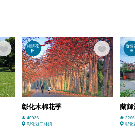
縱情花
縱情
田
田
彰化木棉花季
蘭輝
40936
2266
彰化縣二林鎮
彰化