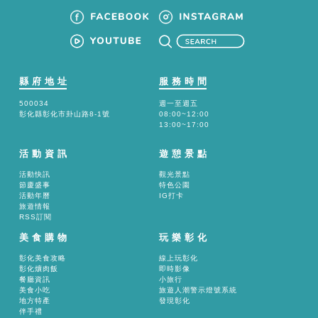
縣府地址
服務時間
500034
週一至週五
彰化縣彰化市卦山路8-1號
08:00~12:00
13:00~17:00
活動資訊
遊憩景點
活動快訊
觀光景點
節慶盛事
特色公園
活動年曆
IG打卡
旅遊情報
RSS訂閱
美食購物
玩樂彰化
彰化美食攻略
線上玩彰化
彰化爌肉飯
即時影像
餐廳資訊
小旅行
美食小吃
旅遊人潮警示燈號系統
地方特產
發現彰化
伴手禮