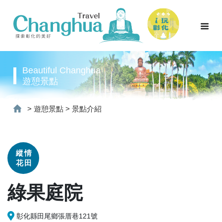
Beautiful Changhua
遊憩景點
>
遊憩景點
>
景點介紹
縱情
花田
綠果庭院
彰化縣田尾鄉張厝巷121號