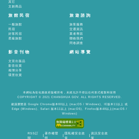
其它
文創商品
旅館民宿
旅遊諮詢
一般旅館
旅客服務
民宿
交通資訊
好客民宿
業者專區
星級旅館
聯絡我們
問卷調查
影音刊物
網站導覽
文宣出版品
影音欣賞
相簿分享
環景欣賞
本網站為彰化縣政府版權所有，未經允許不得以任何形式複製和採用
COPYRIGHT © 2021 CHANGHUA GOV. ALL RIGHTS RESERVED.
建議瀏覽器 Google Chrome版本60以上 (macOS / Windows)、IE版本11以上 或
Edge (Windows)、Safari 版本11以上 (macOS)、Firefox版本48以上(macOS /
Windows)
RSS訂
著作權聲
隱私權安全政
資訊安全政
閱
明
策
策