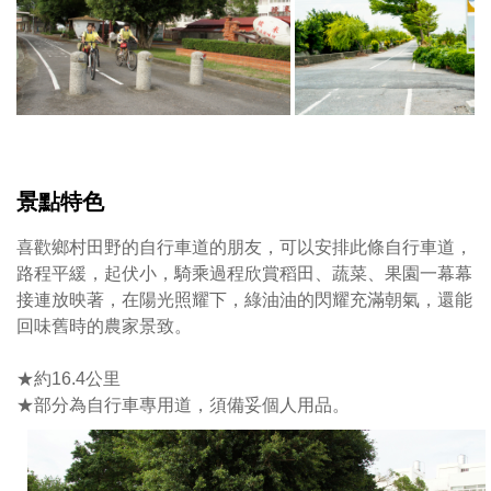
景點特色
喜歡鄉村田野的自行車道的朋友，可以安排此條自行車道，
路程平緩，起伏小，騎乘過程欣賞稻田、蔬菜、果園一幕幕
接連放映著，在陽光照耀下，綠油油的閃耀充滿朝氣，還能
回味舊時的農家景致。
★約16.4公里
★部分為自行車專用道，須備妥個人用品。