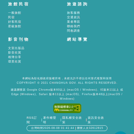
旅館民宿
旅遊諮詢
一般旅館
旅客服務
民宿
交通資訊
好客民宿
業者專區
星級旅館
聯絡我們
問卷調查
影音刊物
網站導覽
文宣出版品
影音欣賞
相簿分享
環景欣賞
本網站為彰化縣政府版權所有，未經允許不得以任何形式複製和採用
COPYRIGHT © 2021 CHANGHUA GOV. ALL RIGHTS RESERVED.
建議瀏覽器 Google Chrome版本60以上 (macOS / Windows)、IE版本11以上 或
Edge (Windows)、Safari 版本11以上 (macOS)、Firefox版本48以上(macOS /
Windows)
RSS訂
著作權聲
隱私權安全政
資訊安全政
閱
明
策
策
台灣時間2026-08-08 01:41:44
瀏覽人次32612815