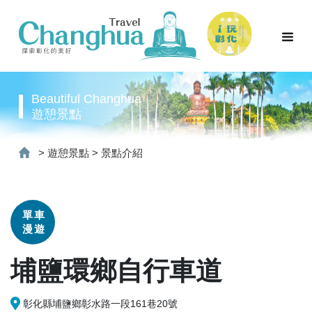
Beautiful Changhua
遊憩景點
>
遊憩景點
>
景點介紹
單車
漫遊
埔鹽環鄉自行車道
彰化縣埔鹽鄉彰水路一段161巷20號