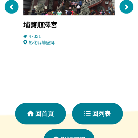
埔鹽順澤宮
稻香
47331
1949
彰化縣埔鹽鄉
彰化
回首頁
回列表