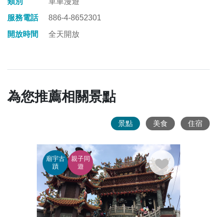
類別
單車漫遊
服務電話
886-4-8652301
開放時間
全天開放
為您推薦相關景點
景點
美食
住宿
廟宇古
親子同
縱情
蹟
遊
田