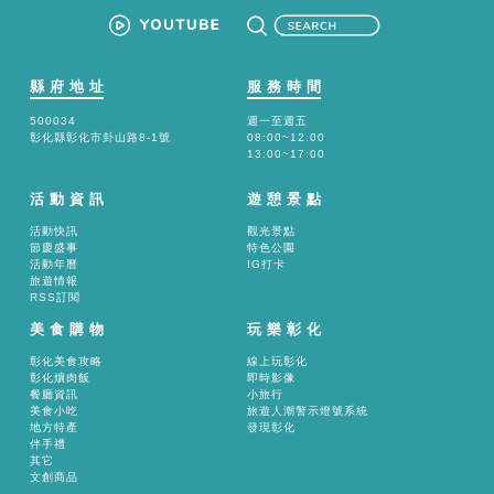
縣府地址
服務時間
500034
週一至週五
彰化縣彰化市卦山路8-1號
08:00~12:00
13:00~17:00
活動資訊
遊憩景點
活動快訊
觀光景點
節慶盛事
特色公園
活動年曆
IG打卡
旅遊情報
RSS訂閱
美食購物
玩樂彰化
彰化美食攻略
線上玩彰化
彰化爌肉飯
即時影像
餐廳資訊
小旅行
美食小吃
旅遊人潮警示燈號系統
地方特產
發現彰化
伴手禮
其它
文創商品