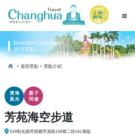
Beautiful Changhua
遊憩景點
>
遊憩景點
>
景點介紹
濱海
親子
風光
同遊
芳苑海空步道
528彰化縣芳苑鄉芳漢路158號二段161巷臨