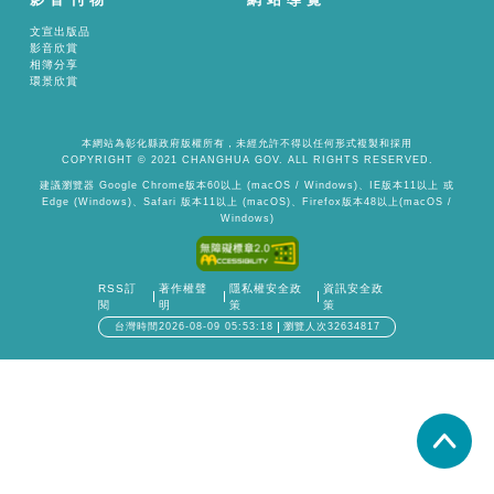
文宣出版品
影音欣賞
相簿分享
環景欣賞
本網站為彰化縣政府版權所有，未經允許不得以任何形式複製和採用
COPYRIGHT © 2021 CHANGHUA GOV. ALL RIGHTS RESERVED.
建議瀏覽器 Google Chrome版本60以上 (macOS / Windows)、IE版本11以上 或
Edge (Windows)、Safari 版本11以上 (macOS)、Firefox版本48以上(macOS /
Windows)
RSS訂
著作權聲
隱私權安全政
資訊安全政
閱
明
策
策
台灣時間2026-08-09 05:53:18
瀏覽人次32634817
置頂