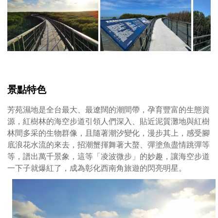
林
海
空
步
道
在
2021
年
景點特色
才
出
芳苑濕地是全台最大、最遼闊的潮間帶，孕育豐富的生態資
道，
源，紅樹林的海空步道引領人們深入、貼近泥質灘地與紅樹
在
林間多采的生物群像，且隨著潮汐變化，漫步其上，感受腳
獨
底浪花水流的來去，招潮蟹揮舞著大螯、彈塗魚盡情跳彈等
特
等，譜出萬千景象，這等「凌波微步」的妙趣，讓海空步道
濕
一下子就爆紅了，成為彰化西南角旅遊的閃亮明星。
地
生
態
和