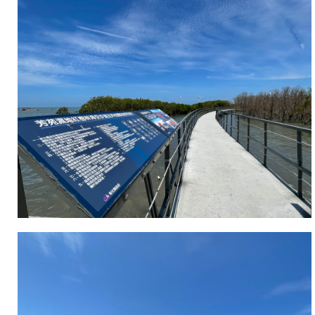
底
棲
環
境
觀
察
平
台
等，
吸
引
絡
繹
不
絕
人
潮，
全
程