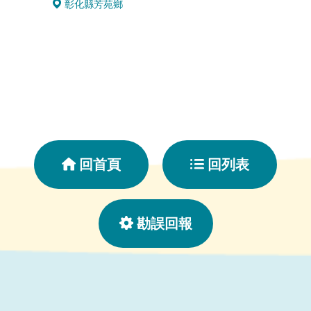
彰化縣芳苑鄉
528
回首頁
回列表
勘誤回報