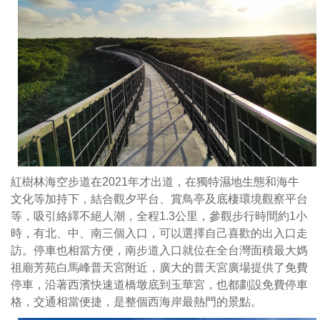
海
牛
文
化
等
加
持
下，
結
合
紅樹林海空步道在2021年才出道，在獨特濕地生態和海牛
觀
文化等加持下，結合觀夕平台、賞鳥亭及底棲環境觀察平台
夕
等，吸引絡繹不絕人潮，全程1.3公里，參觀步行時間約1小
平
時，有北、中、南三個入口，可以選擇自己喜歡的出入口走
台、
訪。停車也相當方便，南步道入口就位在全台灣面積最大媽
賞
祖廟芳苑白馬峰普天宮附近，廣大的普天宮廣場提供了免費
鳥
停車，沿著西濱快速道橋墩底到玉華宮，也都劃設免費停車
亭
格，交通相當便捷，是整個西海岸最熱門的景點。
及