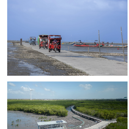
大
媽
祖
廟
芳
苑
白
馬
峰
普
天
宮
附
近，
廣
大
的
普
天