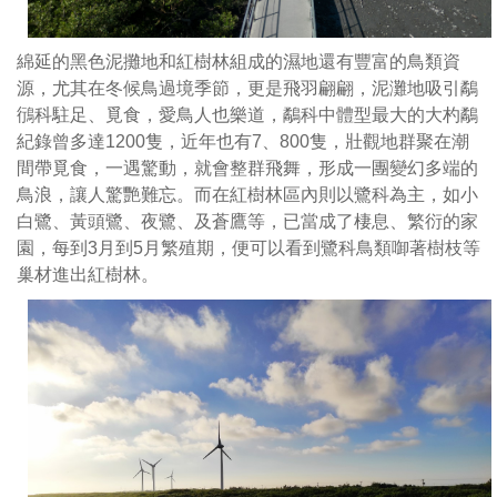
墩
底
到
綿延的黑色泥攤地和紅樹林組成的濕地還有豐富的鳥類資
玉
源，尤其在冬候鳥過境季節，更是飛羽翩翩，泥灘地吸引鷸
華
鴴科駐足、覓食，愛鳥人也樂道，鷸科中體型最大的大杓鷸
宮，
紀錄曾多達1200隻，近年也有7、800隻，壯觀地群聚在潮
也
間帶覓食，一遇驚動，就會整群飛舞，形成一團變幻多端的
都
鳥浪，讓人驚艷難忘。而在紅樹林區內則以鷺科為主，如小
劃
白鷺、黃頭鷺、夜鷺、及蒼鷹等，已當成了棲息、繁衍的家
設
園，每到3月到5月繁殖期，便可以看到鷺科鳥類啣著樹枝等
免
巢材進出紅樹林。
費
停
車
格，
交
通
相
當