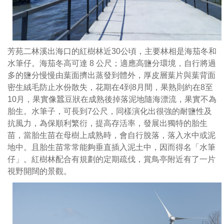
入
口，
可
以
芳苑二林溪出海口的紅樹林近30公頃，主要林相是海茄冬和
選
水筆仔。海茄冬高可達 8 公尺；適應高鹽分環境，自行將過
擇
多的鹽分慢慢由葉面擠出蒸發到體外，厚皮層葉片與葉背面
自
密生絨毛防止水份散失，花期在4到8月間，果熟則約在8至
己
10月，果實像蠶豆狀在成熟後掉落泥地隨海漂流，果實不為
喜
胎生。水筆子，可長到7公尺，同樣演化出很強的耐鹽性及
歡
抗風力，為保順利繁衍，提高存活率，發展出獨特的胎生
的
苗，當胎生苗在母樹上成熟時，會自行脫落，落入水中或泥
出
地中。且胎生苗常常能夠垂直插入泥土中，因而得名「水筆
入
仔」。紅樹林配合有規劃的定期疏伐，賞鳥亭附近有了一片
口
視野開闊的景觀。
走
訪。
停
車