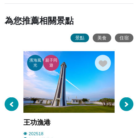
為您推薦相關景點
景點
美食
住宿
濱海風
親子同
濱海
光
遊
光
王功漁港
芳苑
202518
1267