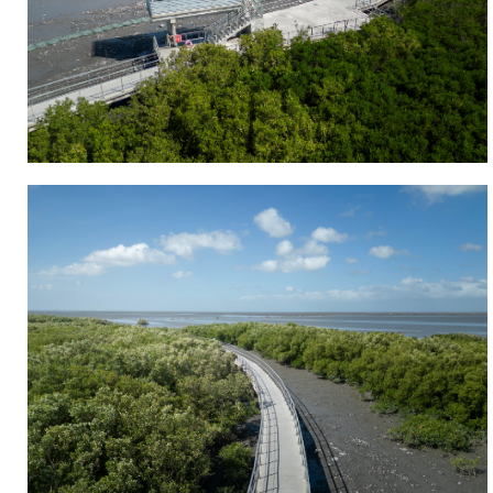
宮
廣
場
提
供
了
免
費
停
車，
沿
著
西
濱
快
速
道
橋