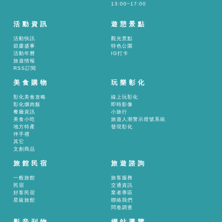
13:00~17:00
活動資訊
遊憩景點
活動快訊
觀光景點
節慶盛事
特色公園
活動年曆
IG打卡
旅遊情報
RSS訂閱
美食購物
玩樂彰化
彰化美食攻略
線上玩彰化
彰化爌肉飯
即時影像
餐廳資訊
小旅行
美食小吃
旅遊人潮警示燈號系統
地方特產
發現彰化
伴手禮
其它
文創商品
旅館民宿
旅遊諮詢
一般旅館
旅客服務
民宿
交通資訊
好客民宿
業者專區
星級旅館
聯絡我們
問卷調查
影音刊物
網站導覽