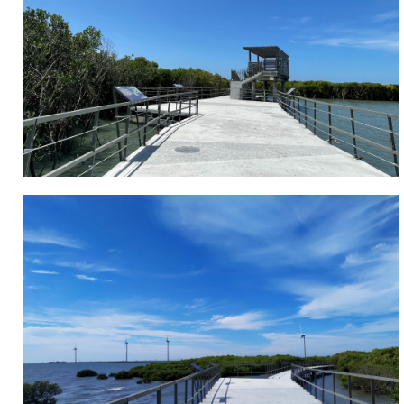
1.3
公
里，
參
觀
步
行
時
間
約
1
小
時，
有
北、
中、
南
三
個