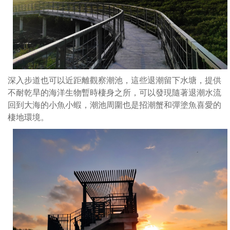
便
捷，
是
整
個
西
海
深入步道也可以近距離觀察潮池，這些退潮留下水塘，提供
岸
不耐乾旱的海洋生物暫時棲身之所，可以發現隨著退潮水流
最
回到大海的小魚小蝦，潮池周圍也是招潮蟹和彈塗魚喜愛的
熱
棲地環境。
門
的
景
點。