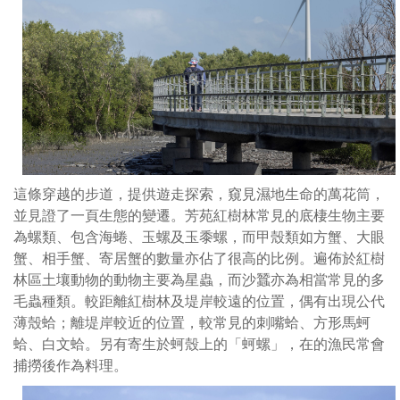
也
相
當
方
便，
南
步
道
入
口
這條穿越的步道，提供遊走探索，窺見濕地生命的萬花筒，
就
並見證了一頁生態的變遷。芳苑紅樹林常見的底棲生物主要
位
為螺類、包含海蜷、玉螺及玉黍螺，而甲殼類如方蟹、大眼
在
蟹、相手蟹、寄居蟹的數量亦佔了很高的比例。遍佈於紅樹
全
林區土壤動物的動物主要為星蟲，而沙蠶亦為相當常見的多
台
毛蟲種類。較距離紅樹林及堤岸較遠的位置，偶有出現公代
灣
薄殼蛤；離堤岸較近的位置，較常見的刺嘴蛤、方形馬蚵
面
蛤、白文蛤。另有寄生於蚵殼上的「蚵螺」，在的漁民常會
積
捕撈後作為料理。
最