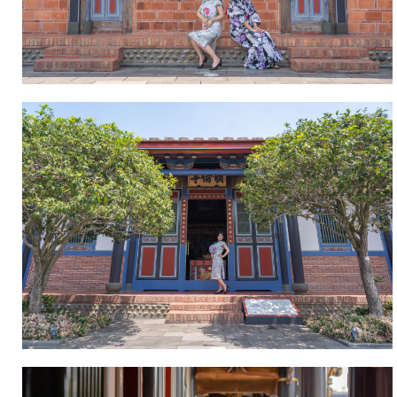
等
復
大
工
師，
程
再
之
現
參
「成
考
美
成
公
美
堂」
公
舊
堂
時
修
風
復
華，
完
創
工
台
後
灣
試
古
作
宅
區
修
亦