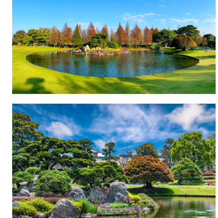
遊
客
駐
足
留
影。