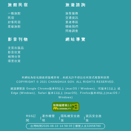
旅館民宿
旅遊諮詢
一般旅館
旅客服務
民宿
交通資訊
好客民宿
業者專區
星級旅館
聯絡我們
問卷調查
影音刊物
網站導覽
文宣出版品
影音欣賞
相簿分享
環景欣賞
本網站為彰化縣政府版權所有，未經允許不得以任何形式複製和採用
COPYRIGHT © 2021 CHANGHUA GOV. ALL RIGHTS RESERVED.
建議瀏覽器 Google Chrome版本60以上 (macOS / Windows)、IE版本11以上 或
Edge (Windows)、Safari 版本11以上 (macOS)、Firefox版本48以上(macOS /
Windows)
RSS訂
著作權聲
隱私權安全政
資訊安全政
閱
明
策
策
台灣時間2026-08-10 14:59:05
瀏覽人次32658780