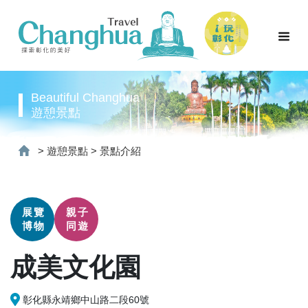
Beautiful Changhua
遊憩景點
>
遊憩景點
>
景點介紹
展覽
親子
博物
同遊
成美文化園
彰化縣永靖鄉中山路二段60號