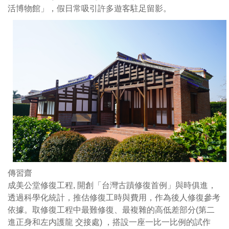
日
費
活博物館」，假日常吸引許多遊客駐足留影。
二
用
進
作
雙
為
護
後
龍
人
的
修
格
復
局。
參
因
考
歲
依
月
據
刻
取
蝕
修
頹
復
傳習齋
圮，
工
成美公堂修復工程, 開創「台灣古蹟修復首例」與時俱進，
遂
程
透過科學化統計，推估修復工時與費用，作為後人修復參考
於
中
依據。取修復工程中最難修復、最複雜的高低差部分(第二
2005
最
進正身和左内護龍 交接處) ，搭設一座一比一比例的試作