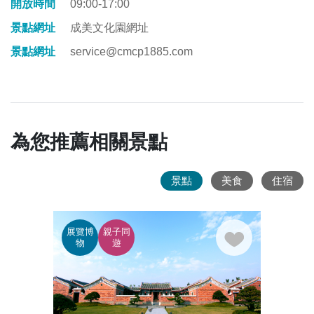
開放時間
09:00-17:00
景點網址
成美文化園網址
景點網址
service@cmcp1885.com
為您推薦相關景點
景點
美食
住宿
展覽博
親子同
鐵道
物
遊
舊