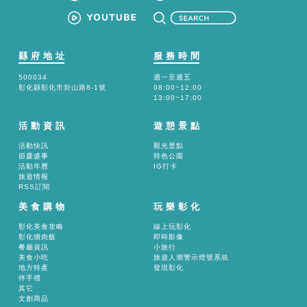
縣府地址
服務時間
500034
週一至週五
彰化縣彰化市卦山路8-1號
08:00~12:00
13:00~17:00
活動資訊
遊憩景點
活動快訊
觀光景點
節慶盛事
特色公園
活動年曆
IG打卡
旅遊情報
RSS訂閱
美食購物
玩樂彰化
彰化美食攻略
線上玩彰化
彰化爌肉飯
即時影像
餐廳資訊
小旅行
美食小吃
旅遊人潮警示燈號系統
地方特產
發現彰化
伴手禮
其它
文創商品