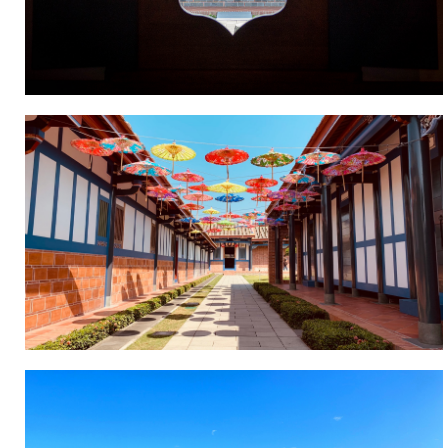
為
學
「台
區
灣
百
年
常
民
生
活
博
物
館」，
假
日
常
吸
引
許
多