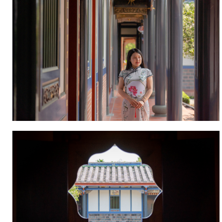
復
完
的
整
先
保
例，
存
目
作
前
為
為
建
彰
築
化
教
縣
育
定
古
歷
蹟
史
研
建
究
築，
之
將
傳
規
承
劃
教