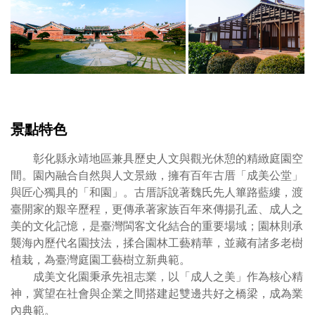
公
齋
堂
成
始
美
建
公
於
堂
西
修
元
復
一
工
景點特色
八
程
八
開
彰化縣永靖地區兼具歷史人文與觀光休憩的精緻庭園空
五
創
間。園內融合自然與人文景緻，擁有百年古厝「成美公堂」
年
「
與匠心獨具的「和園」。古厝訴說著魏氏先人篳路藍縷，渡
(清
灣
臺開家的艱辛歷程，更傳承著家族百年來傳揚孔孟、成人之
光
古
美的文化記憶，是臺灣閩客文化結合的重要場域；園林則承
緒
蹟
襲海內歷代名園技法，揉合園林工藝精華，並藏有諸多老樹
二
修
植栽，為臺灣庭園工藝樹立新典範。
十
復
成美文化園秉承先祖志業，以「成人之美」作為核心精
一)，
首
神，冀望在社會與企業之間搭建起雙邊共好之橋梁，成為業
起
例
內典範。