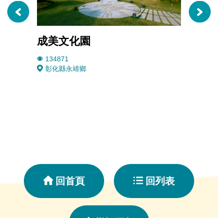
成美文化園
永靖
134871
5178
彰化縣永靖鄉
彰化
回首頁
回列表