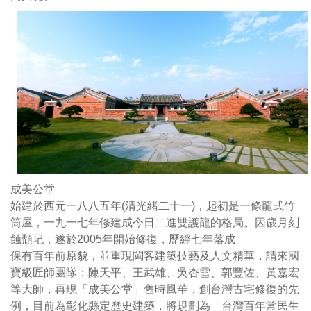
初
與
是
時
一
俱
條
進
龍
透
式
過
竹
科
筒
學
屋，
化
一
統
九
計
成美公堂
一
推
始建於西元一八八五年(清光緒二十一)，起初是一條龍式竹
七
估
筒屋，一九一七年修建成今日二進雙護龍的格局。因歲月刻
年
修
蝕頹圮，遂於2005年開始修復，歷經七年落成
修
復
保有百年前原貌，並重現閩客建築技藝及人文精華，請來國
建
工
寶級匠師團隊：陳天平、王武雄、吳杏雪、郭豐佐、黃嘉宏
成
時
等大師，再現「成美公堂」舊時風華，創台灣古宅修復的先
今
與
例，目前為彰化縣定歷史建築，將規劃為「台灣百年常民生