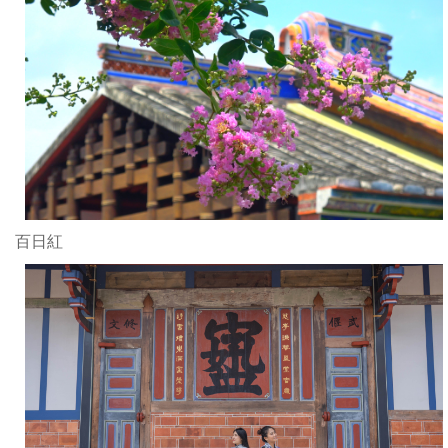
匠
作
師
區
團
預
隊：
將
陳
所
天
有
平、
傳
王
統
武
工
雄、
法
吳
模
百日紅
杏
擬
雪、
試
郭
作
豐
做
佐、
為
黃
正
嘉
式
宏
修