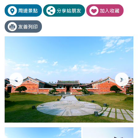
成
傳
美
習