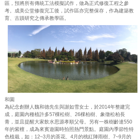
年
難
區，預將所有傳統工法模擬試作，做為正式修復工程之參
開
修
考。成美公堂修復完工後，試作區亦完整保存，作為建築教
始
復
育、古蹟研究之傳承教學區。
修
最
復，
複
歷
雜
經
的
七
高
年
低
落
差
成
部
保
分
有
(
和園
百
二
為紀念創辦人魏和德先生與謝如雪女士，於2014年整建完
年
進
成，庭園內種植許多57棵松樹、26棵柏樹、象徵松柏長
前
正
青，並且提醒大家飲水思源孝順父母。另有一株樹齡達550
原
身
年的紫檀，成為來賓遊園時拍照熱門景點。庭園內季節性特
貌，
和
色植栽，如：12~3月的茶花、4月的桃紅陣雨樹、7~9月的
並
左