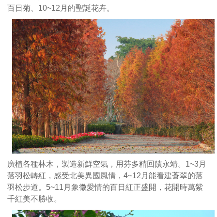
百日菊、10~12月的聖誕花卉。
重
内
現
護
閩
龍
客
交
建
接
築
處
技
，
藝
搭
及
設
人
一
文
座
精
一
華，
比
請
一
廣植各種林木，製造新鮮空氣，用芬多精回饋永靖。1~3月
來
比
落羽松轉紅，感受北美異國風情，4~12月能看建蒼翠的落
國
例
羽松步道。5~11月象徵愛情的百日紅正盛開，花開時萬紫
寶
的
千紅美不勝收。
級
試