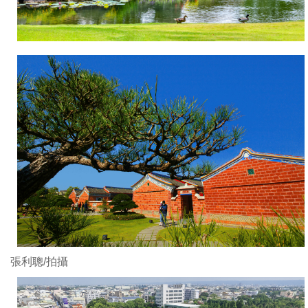
張利聰/拍攝