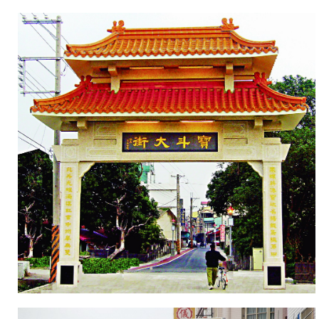
飄
來
陣
陣
的
香
味，
著
名
的
李
老
城
肉
乾
鋪
的
肉
乾