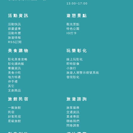
13:00~17:00
活動資訊
遊憩景點
活動快訊
觀光景點
節慶盛事
特色公園
活動年曆
IG打卡
旅遊情報
RSS訂閱
美食購物
玩樂彰化
彰化美食攻略
線上玩彰化
彰化爌肉飯
即時影像
餐廳資訊
小旅行
美食小吃
旅遊人潮警示燈號系統
地方特產
發現彰化
伴手禮
其它
文創商品
旅館民宿
旅遊諮詢
一般旅館
旅客服務
民宿
交通資訊
好客民宿
業者專區
星級旅館
聯絡我們
問卷調查