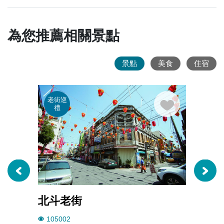
為您推薦相關景點
景點
美食
住宿
老街巡
廟宇
禮
蹟
北斗老街
北斗
105002
3636