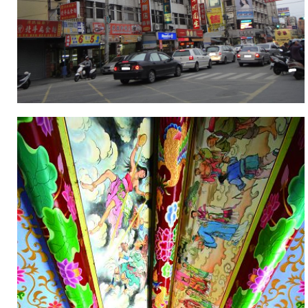
史
建
築
讓
步
道
處
處
令
人
驚
豔。