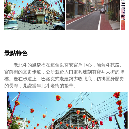
在
奠
安
宮
媽
祖
廟
斜
景點特色
對
面
老北斗的風貌盡在這個以奠安宮為中心，涵蓋斗苑路、
的
宮前街的文史步道，公所並於入口處興建刻有寶斗大街的牌
紅
樓。走在步道上，巴洛克式老建築盡收眼底，彷彿置身歷史
磚
的長廊，見證當年北斗老街的繁華。
市
場，
規
模
宏
偉，