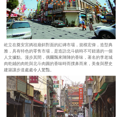
造
型
典
雅，
具
有
特
屹立在奠安宮媽祖廟斜對面的紅磚市場，規模宏偉，造型典
色
雅，具有特色的零售市場，是造訪北斗鎮時不可錯過的一個
的
人文據點。漫步其間，偶爾飄來陣陣的香味，著名的李老城
零
肉乾鋪的肉乾與北斗肉圓的香味時而撲鼻而來，美食與歷史
售
建築讓步道處處令人驚豔。
市
場，
是
造
訪
北
斗