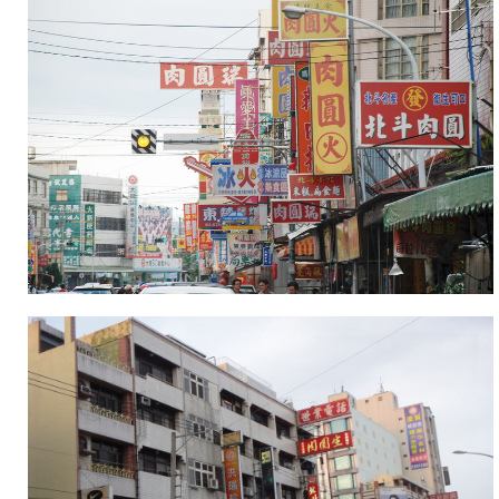
與
北
斗
肉
圓
的
香
味
時
而
撲
鼻
而
來，
美
食
與
歷