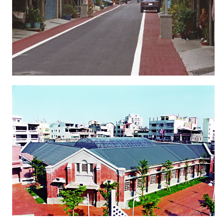
鎮
時
不
可
錯
過
的
一
個
人
文
據
點。
漫
步
其
間，
偶
爾