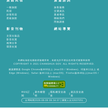
旅館民宿
旅遊諮詢
一般旅館
旅客服務
民宿
交通資訊
好客民宿
業者專區
星級旅館
聯絡我們
問卷調查
影音刊物
網站導覽
文宣出版品
影音欣賞
相簿分享
環景欣賞
本網站為彰化縣政府版權所有，未經允許不得以任何形式複製和採用
COPYRIGHT © 2021 CHANGHUA GOV. ALL RIGHTS RESERVED.
建議瀏覽器 Google Chrome版本60以上 (macOS / Windows)、IE版本11以上 或
Edge (Windows)、Safari 版本11以上 (macOS)、Firefox版本48以上(macOS /
Windows)
RSS訂
著作權聲
隱私權安全政
資訊安全政
閱
明
策
策
台灣時間2026-08-09 09:34:07
瀏覽人次32637051