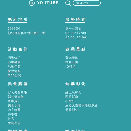
縣府地址
服務時間
500034
週一至週五
彰化縣彰化市卦山路8-1號
08:00~12:00
13:00~17:00
活動資訊
遊憩景點
活動快訊
觀光景點
節慶盛事
特色公園
活動年曆
IG打卡
旅遊情報
RSS訂閱
美食購物
玩樂彰化
彰化美食攻略
線上玩彰化
彰化爌肉飯
即時影像
餐廳資訊
小旅行
美食小吃
旅遊人潮警示燈號系統
地方特產
發現彰化
伴手禮
其它
文創商品