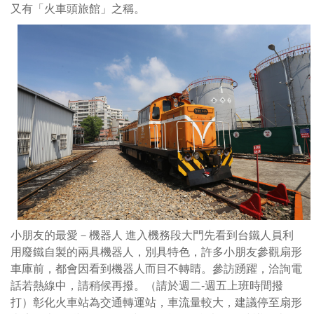
又有「火車頭旅館」之稱。
小朋友的最愛－機器人 進入機務段大門先看到台鐵人員利
用廢鐵自製的兩具機器人，別具特色，許多小朋友參觀扇形
車庫前，都會因看到機器人而目不轉睛。參訪踴躍，洽詢電
話若熱線中，請稍候再撥。（請於週二-週五上班時間撥
打）彰化火車站為交通轉運站，車流量較大，建議停至扇形