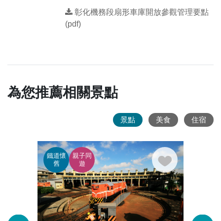
彰化機務段扇形車庫開放參觀管理要點
(pdf)
為您推薦相關景點
景點
美食
住宿
鐵道懷
親子同
廟宇
舊
遊
蹟