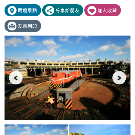
邱
轉
家
盤