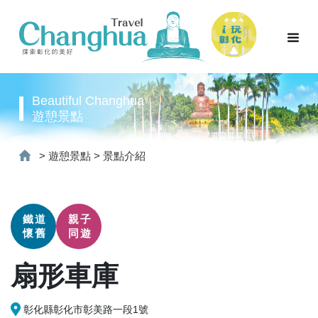
Beautiful Changhua
遊憩景點
>
遊憩景點
>
景點介紹
鐵道
親子
懷舊
同遊
扇形車庫
彰化縣彰化市彰美路一段1號