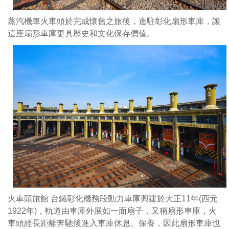
機
車
蒸汽機車火車頭於完成懷舊之旅後，進駐彰化扇形車庫，讓
和
這座扇形車庫更具歷史和文化保存價值。
蒸
汽
機
車
都
並
列
車
庫
火車頭旅館 台鐵彰化機務段動力車庫興建於大正11年(西元
1922年)，軌道由車庫外展如一面扇子，又稱扇形車庫，火
車頭經長距離奔馳後進入車庫休息、保養，因此扇形車庫也