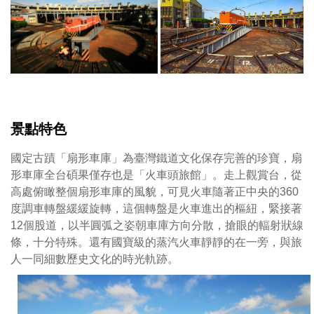
增/
移
攝
動
火
車
頭
進
入
彰
景點特色
化
機
國定古蹟「扇形車庫」為臺灣鐵道文化保存完善的珍寶，扇
務
形車庫全台碩果僅存也是「火車頭旅館」。走上觀賞台，從
段
高處俯瞰整個扇形車庫的風貌，可見火車隨著正中央的360
後
度調車轉盤緩緩旋轉，這個轉盤是火車進出的樞紐，緊接著
可
12個股道，以半圓弧之姿朝車庫方向分散，搶眼的輻射狀線
看
條，十分特殊。還有國寶級的蒸汽火車靜靜的在一旁，與旅
到
人一同細數歷史文化的時光軌跡。
機
務
人