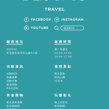
縣府地址
服務時間
500034
週一至週五
彰化縣彰化市卦山路8-1號
08:00~12:00
13:00~17:00
活動資訊
遊憩景點
活動快訊
觀光景點
節慶盛事
特色公園
活動年曆
IG打卡
旅遊情報
RSS訂閱
美食購物
玩樂彰化
彰化美食攻略
線上玩彰化
彰化爌肉飯
即時影像