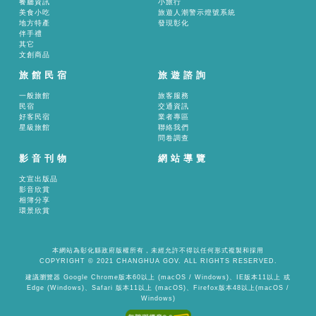
餐廳資訊
小旅行
美食小吃
旅遊人潮警示燈號系統
地方特產
發現彰化
伴手禮
其它
文創商品
旅館民宿
旅遊諮詢
一般旅館
旅客服務
民宿
交通資訊
好客民宿
業者專區
星級旅館
聯絡我們
問卷調查
影音刊物
網站導覽
文宣出版品
影音欣賞
相簿分享
環景欣賞
本網站為彰化縣政府版權所有，未經允許不得以任何形式複製和採用
COPYRIGHT © 2021 CHANGHUA GOV. ALL RIGHTS RESERVED.
建議瀏覽器 Google Chrome版本60以上 (macOS / Windows)、IE版本11以上 或
Edge (Windows)、Safari 版本11以上 (macOS)、Firefox版本48以上(macOS /
Windows)