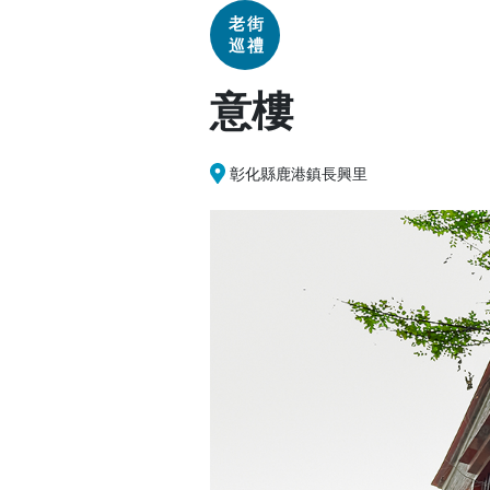
老街
巡禮
意樓
彰化縣鹿港鎮長興里