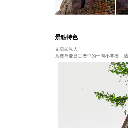
故
事
據
傳
樓
中
景點特色
居
住
見樹如見人
女
意樓為慶昌古厝中的一間小閣樓，牆
子
名
為
尹
娘，
方
其
新
婚
燕