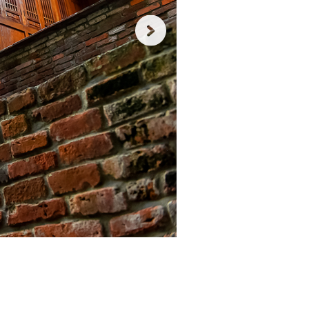
說
給
你
知