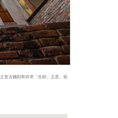
錯
變
化，
極
具
古
典
之
美。
之意古錢則有祈求「生財」之意。葫