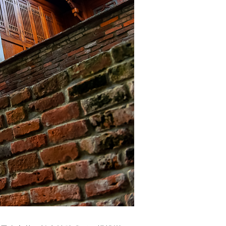
古
錢
兩
者
相
間
合
成：
葫
蘆
諧
音
為
「福」，
有
祈
求
幸
福