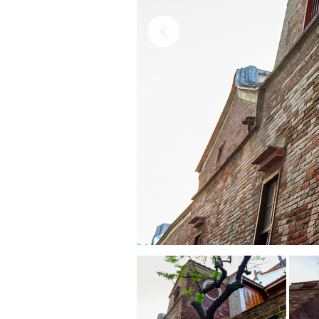
意
樓
的
小