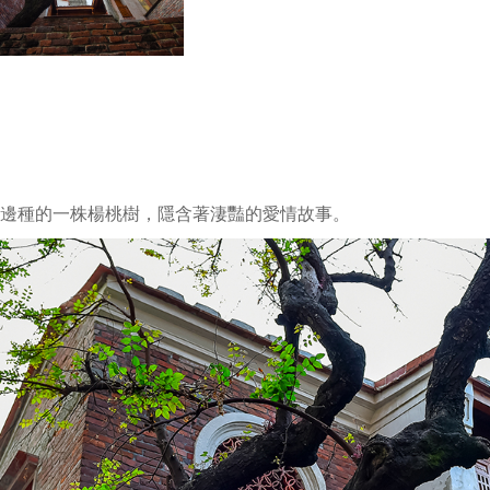
邊種的一株楊桃樹，隱含著淒豔的愛情故事。