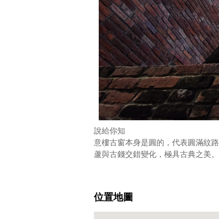
囑
曰：
「見
樹
如
見
人，
吾
試
畢
即
返」。
說給你知
無
意樓古窗本身是圓的，代表圓滿紋路
奈
蘆與古錢交錯變化，極具古典之美。
夫
婿
一
位置地圖
去
音