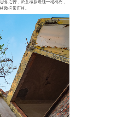
思念之苦，於意樓牆邊種一楊桃樹，
之
終致抑鬱而終。
意
古
錢
則
有
祈
求
「生
財」
之
意。
葫
蘆
與
古
錢
交