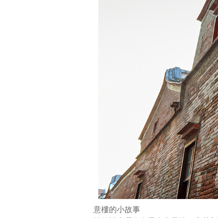
爾，
夫
婿
為
求
功
名，
暫
拋
美
眷
赴
試。
臨
行
前，
夫
婿
意樓的小故事
為