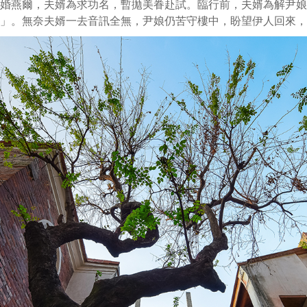
婚燕爾，夫婿為求功名，暫拋美眷赴試。臨行前，夫婿為解尹娘
」。無奈夫婿一去音訊全無，尹娘仍苦守樓中，盼望伊人回來，