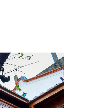
意
樓
古
窗
本
身
是
圓
的，
代
表
圓
滿
紋
路
則
由
葫
蘆、