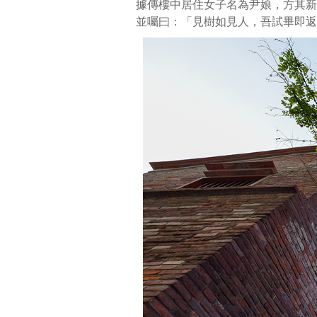
據傳樓中居住女子名為尹娘，方其新
解
並囑曰：「見樹如見人，吾試畢即返
尹
娘
思
念
之
苦，
於
意
樓
牆
邊
種
一
楊
桃
樹，
並