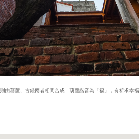
則由葫蘆、古錢兩者相間合成：葫蘆諧音為「福」，有祈求幸福