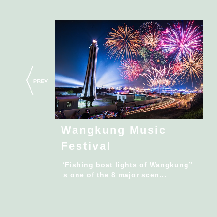
Wangkung Music
Festival
“Fishing boat lights of Wangkung”
is one of the 8 major scen...