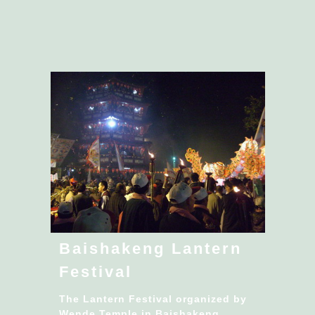
Baishakeng Lantern
Festival
The Lantern Festival organized by
Wende Temple in Baishakeng...