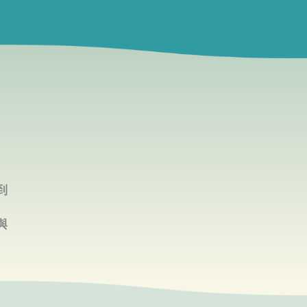
到
。
與