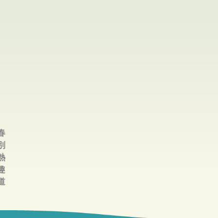
春
別
熱
趣
道