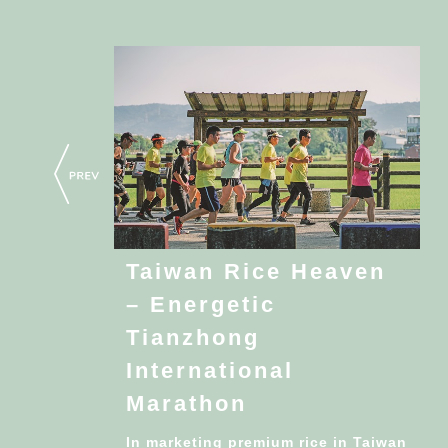
Taiwan Rice Heaven
– Energetic
Tianzhong
International
Marathon
In marketing premium rice in Taiwan