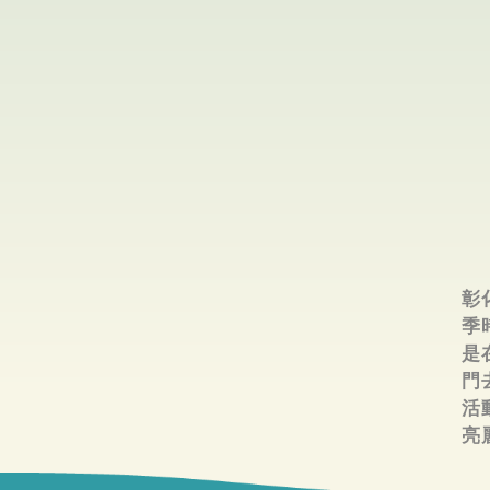
彰
季
是
門
活
亮