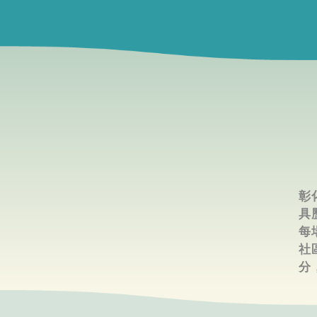
彰
具
每
社
分