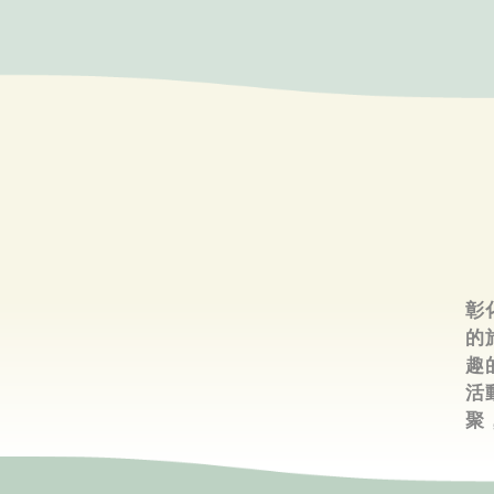
彰
的
趣
活
聚