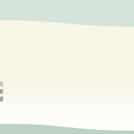
元
樂
場