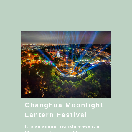
Changhua Moonlight
Lantern Festival
It is an annual signature event in