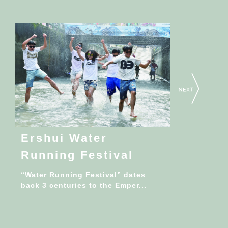
Ershui Water
Running Festival
“Water Running Festival” dates
back 3 centuries to the Emper...