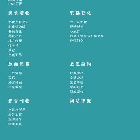
RSS訂閱
美食購物
玩樂彰化
彰化美食攻略
線上玩彰化
彰化爌肉飯
即時影像
餐廳資訊
小旅行
美食小吃
旅遊人潮警示燈號系統
地方特產
發現彰化
伴手禮
其它
文創商品
旅館民宿
旅遊諮詢
一般旅館
旅客服務
民宿
交通資訊
好客民宿
業者專區
星級旅館
聯絡我們
問卷調查
影音刊物
網站導覽
文宣出版品
影音欣賞
相簿分享
環景欣賞