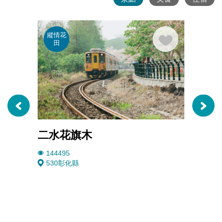
縱情花
單車
田
遊
二水花旗木
二水
144495
3519
530彰化縣
彰化