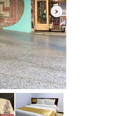
大
門
外
觀