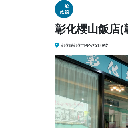
一般
旅館
彰化櫻山飯店(
彰化縣彰化市長安街129號