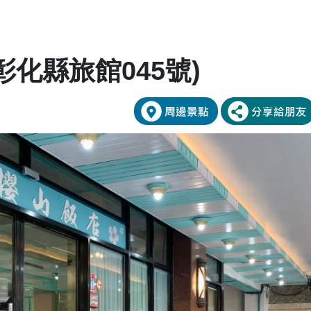
彰化縣旅館045號)