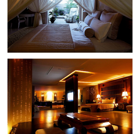
及
突
破
性
的
主
題
風
格，
常
令
來
訪
者
流
連
忘
返；