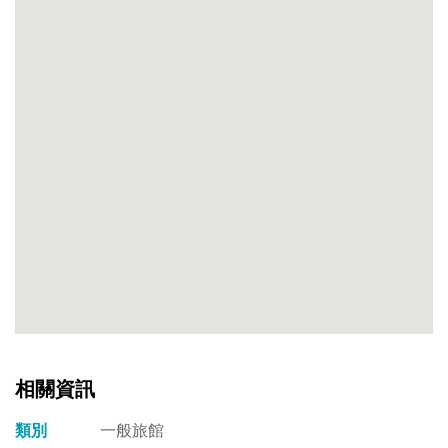
緊
緊
相
連，
空
間
設
計
不
論
是
現
代
風
格、
多
相關資訊
元
前
類別
一般旅館
衛