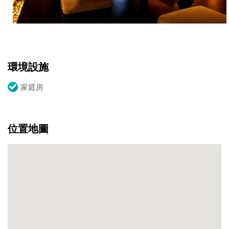
在
設
計
師
的
巧
環境設施
思
下，
家庭房
每
個
房
位置地圖
間
與
室
外
造
景
景
觀