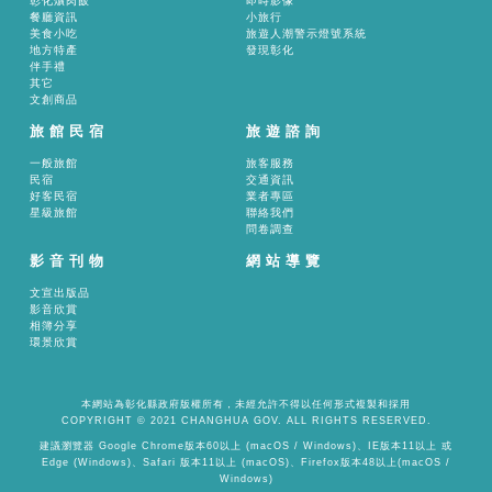
彰化爌肉飯
即時影像
餐廳資訊
小旅行
美食小吃
旅遊人潮警示燈號系統
地方特產
發現彰化
伴手禮
其它
文創商品
旅館民宿
旅遊諮詢
一般旅館
旅客服務
民宿
交通資訊
好客民宿
業者專區
星級旅館
聯絡我們
問卷調查
影音刊物
網站導覽
文宣出版品
影音欣賞
相簿分享
環景欣賞
本網站為彰化縣政府版權所有，未經允許不得以任何形式複製和採用
COPYRIGHT © 2021 CHANGHUA GOV. ALL RIGHTS RESERVED.
建議瀏覽器 Google Chrome版本60以上 (macOS / Windows)、IE版本11以上 或
Edge (Windows)、Safari 版本11以上 (macOS)、Firefox版本48以上(macOS /
Windows)