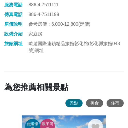
服務電話
886-4-7511111
或
是
傳真電話
886-4-7511199
華
房價說明
參考房價：6,000-12,800(定價)
麗
復
設備介紹
家庭房
古，
旅館網址
歐遊國際連鎖精品旅館彰化館(彰化縣旅館048
皆
號)網址
能
營
造
出
圓
為您推薦相關景點
融
舒
適
景點
美食
住宿
的
和
諧
鐵道懷
親子同
廟宇