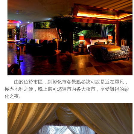
耳
各
的
大
企
夜
圖，
市
豪
享
華
受
的
難
客
得
房
的
空
彰
間、
化
豐
之
由於位於市區，到彰化市各景點參訪可說是近在咫尺，
富
夜
極盡地利之便，晚上還可悠遊市內各大夜市，享受難得的彰
的
化之夜。
硬
體
設
施
以