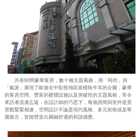
尚」
是
與
近
「氣
在
派」
咫
展
尺
現
極
了
盡
歐
地
遊
利
在
之
中
便
共有60間豪華客房，數十種主題風格，用「時尚」與
彰
晚
「氣派」展現了歐遊在中彰投地區規模執牛耳的企圖，豪華
投
上
的客房空間、豐富的硬體設施以及突破性的主題風格，常令
地
還
來訪者流連忘返；在設計師的巧思下，每個房間與室外造景
區
可
景觀緊緊相連，空間設計不論是現代風格、多元前衛或是華
規
悠
麗復古，皆能營造出圓融舒適的和諧感覺。
模
遊
執
市
牛
內