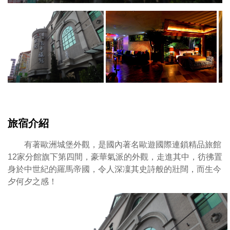
共
由
有
於
60
位
間
於
豪
市
華
區
客
到
房，
彰
數
化
旅宿介紹
十
市
種
各
有著歐洲城堡外觀，是國內著名歐遊國際連鎖精品旅館
主
景
12家分館旗下第四間，豪華氣派的外觀，走進其中，彷彿置
題
點
身於中世紀的羅馬帝國，令人深凜其史詩般的壯闊，而生今
風
參
夕何夕之感！
格，
訪
用
可
「時
說