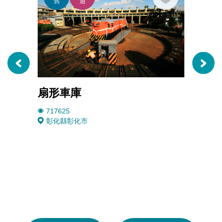
感
舊
遊
蹟
覺。
扇形車庫
八卦
717625
3245
彰化縣彰化市
彰化