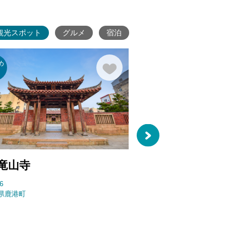
観光スポット
グルメ
宿泊
め
老街め
古寺古
り
ぐり
跡
竜山寺
鹿港天后宮
6
10151
県鹿港町
彰化県鹿港町