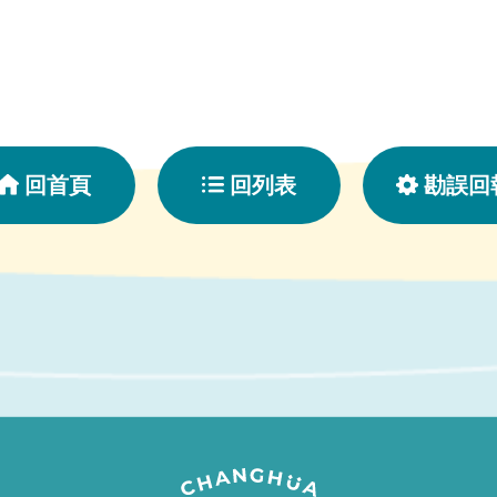
回首頁
回列表
勘誤回