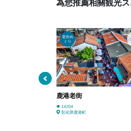
為您推薦相關観光ス
老街め
ぐり
鹿港老街
14204
彰化県鹿港町