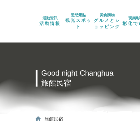
遊憩景點
美食購物
活動資訊
玩樂彰
観光スポッ
グルメとシ
活動情報
彰化で
ト
ョッピング
Good night Changhua
旅館民宿
旅館民宿