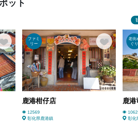
ポット
ファミ
老街
リー
ぐ
鹿港柑仔店
鹿港
12569
1062
彰化県鹿港鎮
彰化