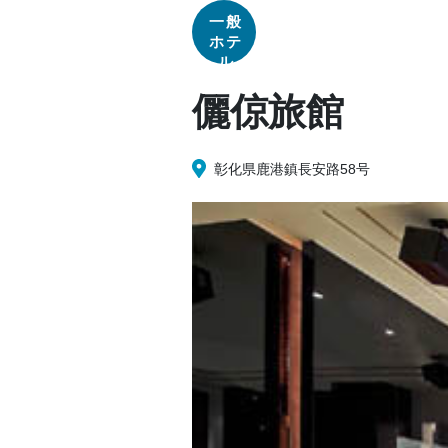
一般
ホテ
ル
儷倞旅館
彰化県鹿港鎮長安路58号