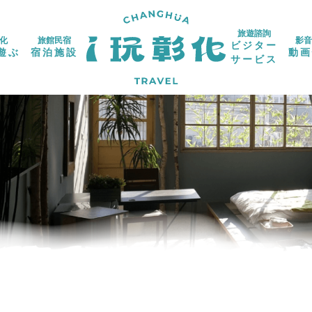
旅遊諮詢
化
旅館民宿
影音
ビジター
遊ぶ
宿泊施設
動画
サービス