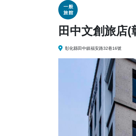
一般
旅館
田中文創旅店(
彰化縣田中鎮福安路32巷16號