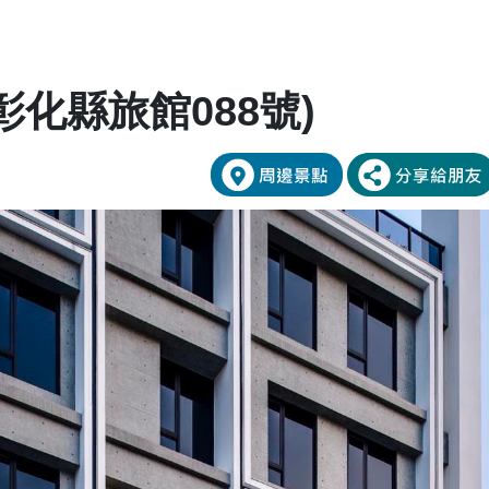
彰化縣旅館088號)