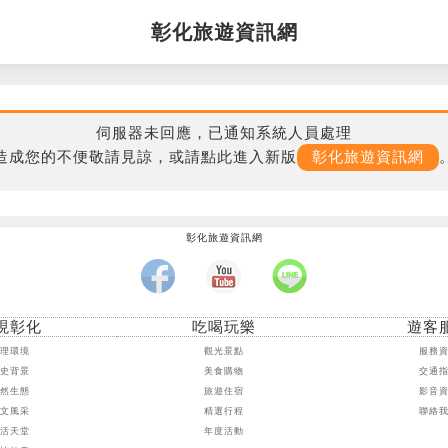
彰化旅遊資訊網
伺服器未回應，已通知系統人員處理
造成您的不便敬請見諒，或請點此進入新版
彰化旅遊資訊網
彰化旅遊資訊網
現彰化
吃喝玩樂
遊客
地理環境
觀光景點
服務
歷史背景
美食購物
交通
自然生態
旅遊住宿
影音
人文風采
精選行程
聯絡
樂活天堂
年度活動