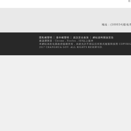
地址：(500034)彰化
隱私權聲明
│
著作權聲明
│
資訊安全政策
│
網站資料開放宣告
建議瀏覽器：Chrome，Firefox，IE9以上版本
本網站為彰化縣政府版權所有，未經允許不得以任何形式複製和採用 COPYRIG
2017 CHANGHUA GOV. ALL RIGHTS RESERVED.