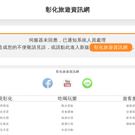
彰化旅遊資訊網
伺服器未回應，已通知系統人員處理
造成您的不便敬請見諒，或請點此進入新版
彰化旅遊資訊網
彰化旅遊資訊網
現彰化
吃喝玩樂
遊客
地理環境
觀光景點
服務
歷史背景
美食購物
交通
自然生態
旅遊住宿
影音
人文風采
精選行程
聯絡
樂活天堂
年度活動