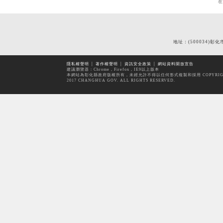
地址：(500034)彰化
隱私權聲明
│
著作權聲明
│
資訊安全政策
│
網站資料開放宣告
建議瀏覽器：Chrome，Firefox，IE9以上版本
本網站為彰化縣政府版權所有，未經允許不得以任何形式複製和採用 COPYRIG
2017 CHANGHUA GOV. ALL RIGHTS RESERVED.