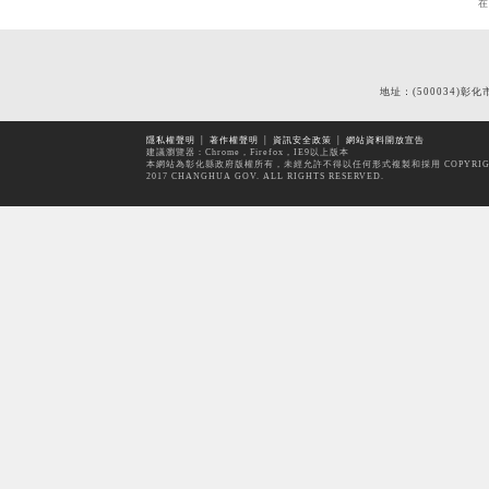
地址：(500034)彰化
隱私權聲明
│
著作權聲明
│
資訊安全政策
│
網站資料開放宣告
建議瀏覽器：Chrome，Firefox，IE9以上版本
本網站為彰化縣政府版權所有，未經允許不得以任何形式複製和採用 COPYRIG
2017 CHANGHUA GOV. ALL RIGHTS RESERVED.