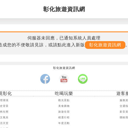
彰化旅遊資訊網
伺服器未回應，已通知系統人員處理
造成您的不便敬請見諒，或請點此進入新版
彰化旅遊資訊網
彰化旅遊資訊網
現彰化
吃喝玩樂
遊客
地理環境
觀光景點
服務
歷史背景
美食購物
交通
自然生態
旅遊住宿
影音
人文風采
精選行程
聯絡
樂活天堂
年度活動