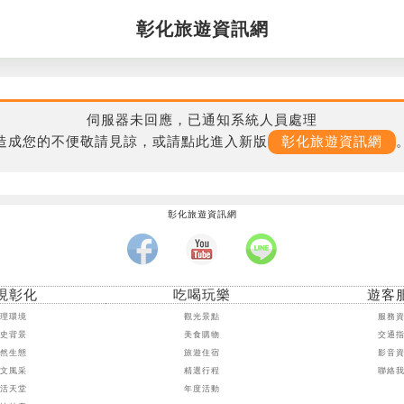
彰化旅遊資訊網
伺服器未回應，已通知系統人員處理
造成您的不便敬請見諒，或請點此進入新版
彰化旅遊資訊網
彰化旅遊資訊網
現彰化
吃喝玩樂
遊客
地理環境
觀光景點
服務
歷史背景
美食購物
交通
自然生態
旅遊住宿
影音
人文風采
精選行程
聯絡
樂活天堂
年度活動