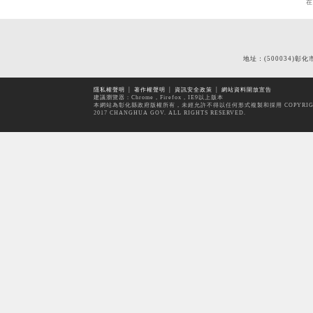
地址：(500034)彰化
隱私權聲明
│
著作權聲明
│
資訊安全政策
│
網站資料開放宣告
建議瀏覽器：Chrome，Firefox，IE9以上版本
本網站為彰化縣政府版權所有，未經允許不得以任何形式複製和採用 COPYRIG
2017 CHANGHUA GOV. ALL RIGHTS RESERVED.