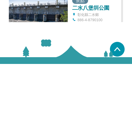
景點
二水八堡圳公園
彰化縣二水鄉
886-4-8790100
景點
置頂
坑內坑森林步道
彰化縣二水鄉坑內坑
886-4-8790100
景點
台灣工藝之家-董坐
石硯藝術館
彰化縣二水鄉員集路四段
286號
886-4-8796135