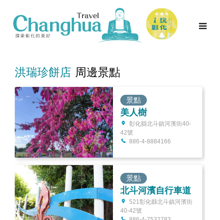
洪瑞珍餅店
周邊景點
景點
美人樹
彰化縣北斗鎮河濱街40-
42號
886-4-8884166
景點
北斗河濱自行車道
521彰化縣北斗鎮河濱街
40-42號
886-4-7532783