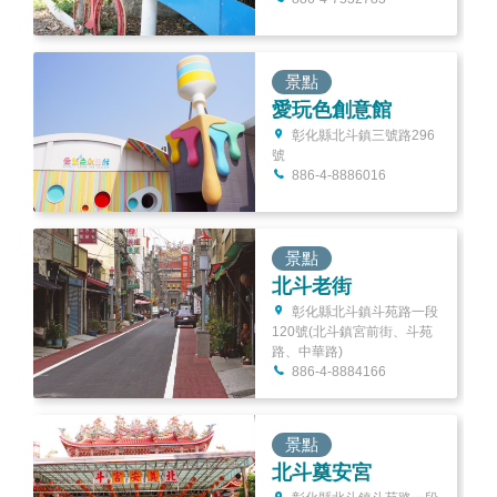
景點
愛玩色創意館
彰化縣北斗鎮三號路296
號
886-4-8886016
景點
北斗老街
彰化縣北斗鎮斗苑路一段
120號(北斗鎮宮前街、斗苑
路、中華路)
886-4-8884166
景點
北斗奠安宮