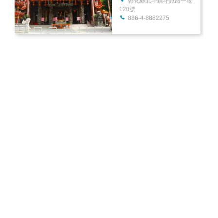
彰化縣北斗鎮斗苑路一段
120號
886-4-8882275