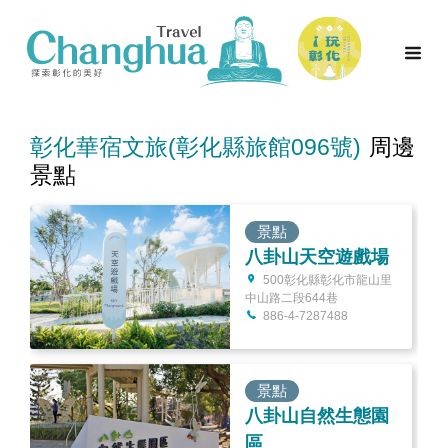
彰化華宿文旅(彰化縣旅館096號)
周邊
景點
景點
八卦山天空遊戲場
500彰化縣彰化市龍山里
中山路二段644巷
886-4-7287488
景點
八卦山自然生態園
區