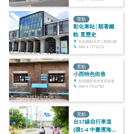
景點
彰化車站│順著鐵
軌 覓歷史
彰化縣彰化市三民路1號
886-4-7274218
景點
小西特色街巷
彰化縣彰化市長安街巷
886-4-7532783
景點
台17線自行車道
(環1-4 中臺濱海支