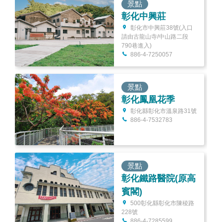
景點
彰化中興莊
彰化市中興莊38號(入口
請由古龍山寺/中山路二段
790巷進入)
886-4-7250057
景點
彰化鳳凰花季
彰化縣彰化市溫泉路31號
886-4-7532783
景點
彰化鐵路醫院(原高
賓閣)
500彰化縣彰化市陳稜路
228號
886-4-7285599