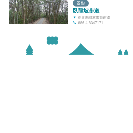
景點
臥龍坡步道
彰化縣員林市員南路
886-4-8347171
景點
豎井步道
彰化縣員林市出水巷
886-4-8347171
景點
琉璃仙境
彰化縣員林市大饒里香山路87-11
號
886-4-8373888
縣府地址
服務時