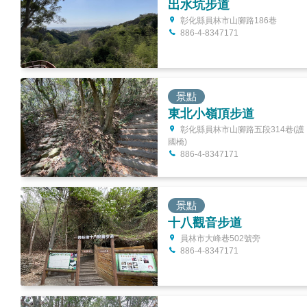
出水坑步道
彰化縣員林市山腳路186巷
886-4-8347171
景點
東北小嶺頂步道
彰化縣員林市山腳路五段314巷(護
國橋)
886-4-8347171
景點
十八觀音步道
員林市大峰巷502號旁
886-4-8347171