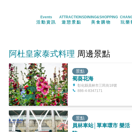
Events
ATTRACTIONS
DINING&SHOPPING
CHAN
活動資訊
遊憩景點
美食購物
玩樂
阿杜皇家泰式料理
周邊景點
景點
蜀葵花海
彰化縣員林市三民街18號
886-4-8347171
景點
員林車站│單車環市 樂活