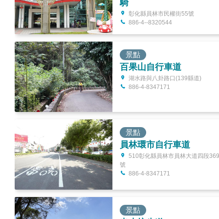
騎
彰化縣員林市民權街55號
886-4--8320544
景點
百果山自行車道
湖水路與八卦路口(139縣道)
886-4-8347171
景點
員林環市自行車道
510彰化縣員林市員林大道四段36
號
886-4-8347171
景點