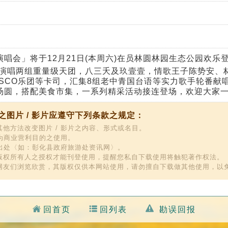
末演唱会」将于12月21日(本周六)在员林圆林园生态公园欢
演唱两组重量级天团，八三夭及玖壹壹，情歌王子陈势安、
!SCO乐团等卡司，汇集8组老中青国台语等实力歌手轮番献
份汤圆，搭配美食市集，一系列精采活动接连登场，欢迎大家一
图片 / 影片应遵守下列条款之规定：
他方法改变图片 / 影片之内容、形式或名目。
作为商业营利目的之使用。
明出处〈如：彰化县政府旅游处资讯网〉。
版权所有人之授权才能刊登使用，提醒您私自下载使用将触犯著作权法。
网友们浏览欣赏，其版权仅供本网站使用，请勿擅自下载做其他使用，以
回首页
回列表
勘误回报