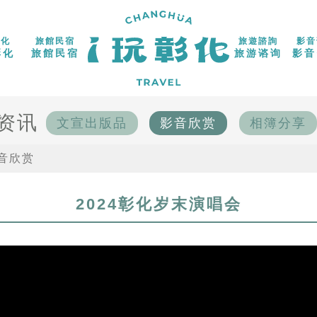
彰化
旅館民宿
旅遊諮詢
影音
彰化
旅館民宿
旅游谘询
影音
资讯
文宣出版品
影音欣赏
相簿分享
音欣赏
2024彰化岁末演唱会