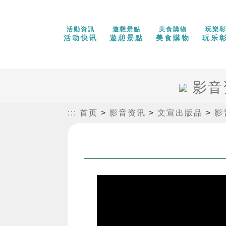
活動資訊
遊憩景點
美食購物
玩樂
活动快讯
遊憩景點
美食購物
玩乐
影音
:::
首页
>
影音资讯
>
文宣出版品
>
影