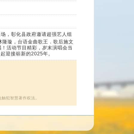
乐登场，彰化县政府邀请超强艺人组
林隆璇，台语金曲歌王．歌后施文
唱！活动节目精彩，岁末演唱会当
起迎接崭新的2025年。
免触犯智慧著作权法。