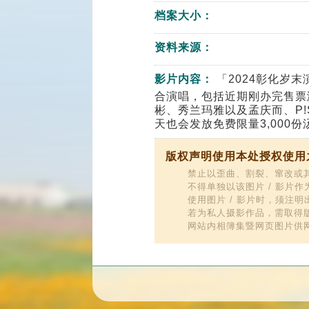
档案大小：
资料来源：
影片内容：
「2024彰化岁
合演唱，包括近期刚办完售票
彬、秀兰玛雅以及孟庆而、P
天也会发放免费限量3,000
版权声明使用本处授权使用之
禁止以歪曲、割裂、窜改或其
不得单独以该图片 / 影片
使用图片 / 影片时，须注
若为私人摄影作品，需取得
网站内相簿集暨网页图片供