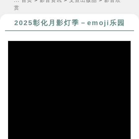
:::
首页
>
影音资讯
>
文宣出版品
>
影音欣
赏
2025彰化月影灯季－emoji乐园