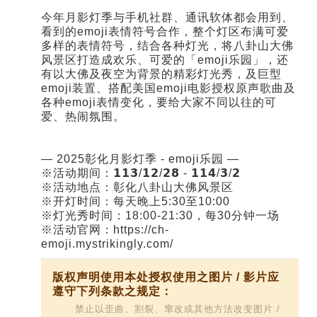
今年月影灯季与手机社群、通讯软体都会用到、
看到的emoji表情符号合作，整个灯区布满可爱
多样的表情符号，结合各种灯光，将八卦山大佛
风景区打造成欢乐、可爱的「emoji乐园」，还
有以大佛及夜空为背景的精彩灯光秀，及巨型
emoji装置、搭配美国emoji电影授权原声歌曲及
各种emoji表情变化，要给大家不同以往的可
爱、热闹氛围。
— 2025彰化月影灯季 - emoji乐园 —
※活动期间：𝟭𝟭𝟯/𝟭𝟮/𝟮𝟴 - 𝟭𝟭𝟰/𝟯/𝟮
※活动地点：彰化八卦山大佛风景区
※开灯时间：每天晚上5:30至10:00
※灯光秀时间：18:00-21:30，每30分钟一场
※活动官网：https://ch-
emoji.mystrikingly.com/
版权声明使用本处授权使用之图片 / 影片应
遵守下列条款之规定：
禁止以歪曲、割裂、窜改或其他方法改变图片 /