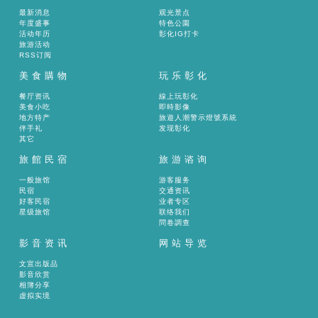
最新消息
观光景点
年度盛事
特色公園
活动年历
彰化IG打卡
旅游活动
RSS订阅
美食購物
玩乐彰化
餐厅资讯
線上玩彰化
美食小吃
即時影像
地方特产
旅遊人潮警示燈號系統
伴手礼
发现彰化
其它
旅館民宿
旅游谘询
一般旅馆
游客服务
民宿
交通资讯
好客民宿
业者专区
星级旅馆
联络我们
問卷調查
影音资讯
网站导览
文宣出版品
影音欣赏
相簿分享
虚拟实境