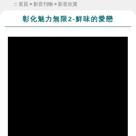
:::
首頁
>
影音刊物
>
影音欣賞
彰化魅力無限2-鮮味的愛戀