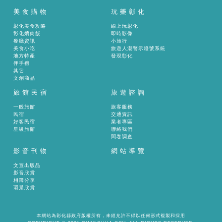
美食購物
玩樂彰化
彰化美食攻略
線上玩彰化
彰化爌肉飯
即時影像
餐廳資訊
小旅行
美食小吃
旅遊人潮警示燈號系統
地方特產
發現彰化
伴手禮
其它
文創商品
旅館民宿
旅遊諮詢
一般旅館
旅客服務
民宿
交通資訊
好客民宿
業者專區
星級旅館
聯絡我們
問卷調查
影音刊物
網站導覽
文宣出版品
影音欣賞
相簿分享
環景欣賞
本網站為彰化縣政府版權所有，未經允許不得以任何形式複製和採用