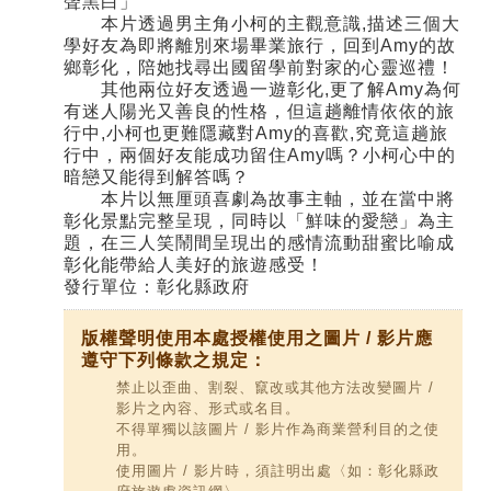
聲黑白」
本片透過男主角小柯的主觀意識,描述三個大
學好友為即將離別來場畢業旅行，回到Amy的故
鄉彰化，陪她找尋出國留學前對家的心靈巡禮！
其他兩位好友透過一遊彰化,更了解Amy為何
有迷人陽光又善良的性格，但這趟離情依依的旅
行中,小柯也更難隱藏對Amy的喜歡,究竟這趟旅
行中，兩個好友能成功留住Amy嗎？小柯心中的
暗戀又能得到解答嗎？
本片以無厘頭喜劇為故事主軸，並在當中將
彰化景點完整呈現，同時以「鮮味的愛戀」為主
題，在三人笑鬧間呈現出的感情流動甜蜜比喻成
彰化能帶給人美好的旅遊感受！
發行單位：彰化縣政府
版權聲明使用本處授權使用之圖片 / 影片應
遵守下列條款之規定：
禁止以歪曲、割裂、竄改或其他方法改變圖片 /
影片之內容、形式或名目。
不得單獨以該圖片 / 影片作為商業營利目的之使
用。
使用圖片 / 影片時，須註明出處〈如：彰化縣政