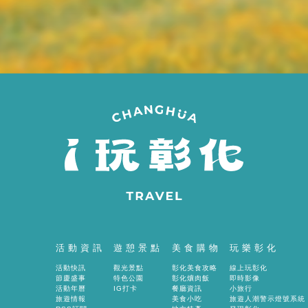
間
活動資訊
遊憩景點
美食購物
玩樂彰化
活動快訊
觀光景點
彰化美食攻略
線上玩彰化
節慶盛事
特色公園
彰化爌肉飯
即時影像
活動年曆
IG打卡
餐廳資訊
小旅行
旅遊情報
美食小吃
旅遊人潮警示燈號系統