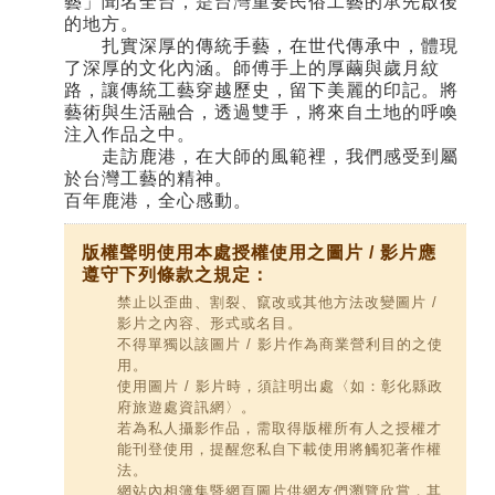
藝」聞名全台，是台灣重要民俗工藝的承先啟後
的地方。
扎實深厚的傳統手藝，在世代傳承中，體現
了深厚的文化內涵。師傅手上的厚繭與歲月紋
路，讓傳統工藝穿越歷史，留下美麗的印記。將
藝術與生活融合，透過雙手，將來自土地的呼喚
注入作品之中。
走訪鹿港，在大師的風範裡，我們感受到屬
於台灣工藝的精神。
百年鹿港，全心感動。
版權聲明使用本處授權使用之圖片 / 影片應
遵守下列條款之規定：
禁止以歪曲、割裂、竄改或其他方法改變圖片 /
影片之內容、形式或名目。
不得單獨以該圖片 / 影片作為商業營利目的之使
用。
使用圖片 / 影片時，須註明出處〈如：彰化縣政
府旅遊處資訊網〉。
若為私人攝影作品，需取得版權所有人之授權才
能刊登使用，提醒您私自下載使用將觸犯著作權
法。
網站內相簿集暨網頁圖片供網友們瀏覽欣賞，其