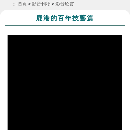
:::
首頁
>
影音刊物
>
影音欣賞
鹿港的百年技藝篇