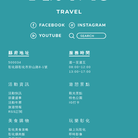
縣府地址
服務時間
500034
週一至週五
彰化縣彰化市卦山路8-1號
08:00~12:00
13:00~17:00
活動資訊
遊憩景點
活動快訊
觀光景點
節慶盛事
特色公園
活動年曆
IG打卡
旅遊情報
RSS訂閱
美食購物
玩樂彰化
彰化美食攻略
線上玩彰化
彰化爌肉飯
即時影像