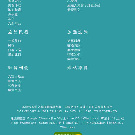
餐廳資訊
小旅行
美食小吃
旅遊人潮警示燈號系統
地方特產
發現彰化
伴手禮
其它
文創商品
旅館民宿
旅遊諮詢
一般旅館
旅客服務
民宿
交通資訊
好客民宿
業者專區
星級旅館
聯絡我們
問卷調查
影音刊物
網站導覽
文宣出版品
影音欣賞
相簿分享
環景欣賞
本網站為彰化縣政府版權所有，未經允許不得以任何形式複製和採用
COPYRIGHT © 2021 CHANGHUA GOV. ALL RIGHTS RESERVED.
建議瀏覽器 Google Chrome版本60以上 (macOS / Windows)、IE版本11以上 或
Edge (Windows)、Safari 版本11以上 (macOS)、Firefox版本48以上(macOS /
Windows)