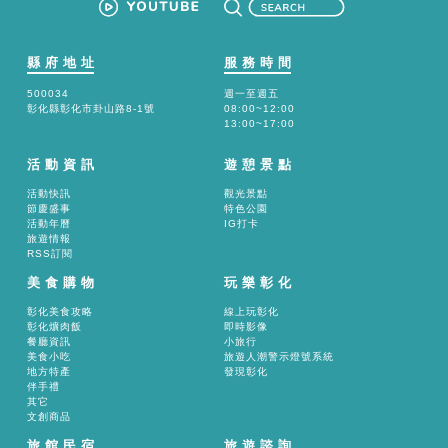
縣府地址
服務時間
500034
週一至週五
彰化縣彰化市卦山路8-1號
08:00~12:00
13:00~17:00
活動資訊
遊憩景點
活動快訊
觀光景點
節慶盛事
特色公園
活動年曆
IG打卡
旅遊情報
RSS訂閱
美食購物
玩樂彰化
彰化美食攻略
線上玩彰化
彰化爌肉飯
即時影像
餐廳資訊
小旅行
美食小吃
旅遊人潮警示燈號系統
地方特產
發現彰化
伴手禮
其它
文創商品
旅館民宿
旅遊諮詢