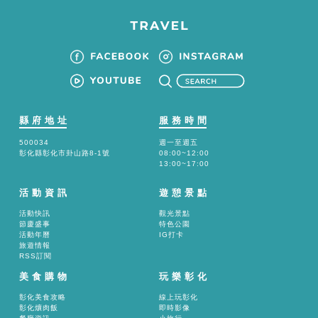
縣府地址
服務時間
500034
週一至週五
彰化縣彰化市卦山路8-1號
08:00~12:00
13:00~17:00
活動資訊
遊憩景點
活動快訊
觀光景點
節慶盛事
特色公園
活動年曆
IG打卡
旅遊情報
RSS訂閱
美食購物
玩樂彰化
彰化美食攻略
線上玩彰化
彰化爌肉飯
即時影像