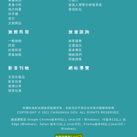
餐廳資訊
小旅行
美食小吃
旅遊人潮警示燈號系統
地方特產
發現彰化
伴手禮
其它
文創商品
旅館民宿
旅遊諮詢
一般旅館
旅客服務
民宿
交通資訊
好客民宿
業者專區
星級旅館
聯絡我們
問卷調查
影音刊物
網站導覽
文宣出版品
影音欣賞
相簿分享
環景欣賞
本網站為彰化縣政府版權所有，未經允許不得以任何形式複製和採用
COPYRIGHT © 2021 CHANGHUA GOV. ALL RIGHTS RESERVED.
建議瀏覽器 Google Chrome版本60以上 (macOS / Windows)、IE版本11以上 或
Edge (Windows)、Safari 版本11以上 (macOS)、Firefox版本48以上(macOS /
Windows)