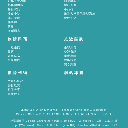
彰化美食攻略
線上玩彰化
彰化爌肉飯
即時影像
餐廳資訊
小旅行
美食小吃
旅遊人潮警示燈號系統
地方特產
發現彰化
伴手禮
其它
文創商品
旅館民宿
旅遊諮詢
一般旅館
旅客服務
民宿
交通資訊
好客民宿
業者專區
星級旅館
聯絡我們
問卷調查
影音刊物
網站導覽
文宣出版品
影音欣賞
相簿分享
環景欣賞
本網站為彰化縣政府版權所有，未經允許不得以任何形式複製和採用
COPYRIGHT © 2021 CHANGHUA GOV. ALL RIGHTS RESERVED.
建議瀏覽器 Google Chrome版本60以上 (macOS / Windows)、IE版本11以上 或
Edge (Windows)、Safari 版本11以上 (macOS)、Firefox版本48以上(macOS /