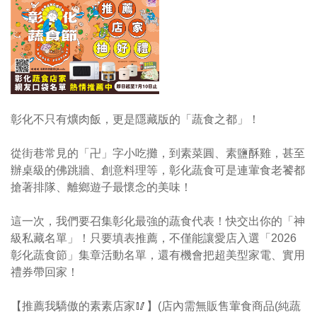
彰化不只有爌肉飯，更是隱藏版的「蔬食之都」！
從街巷常見的「卍」字小吃攤，到素菜圓、素鹽酥雞，甚至
辦桌級的佛跳牆、創意料理等，彰化蔬食可是連葷食老饕都
搶著排隊、離鄉遊子最懷念的美味！
這一次，我們要召集彰化最強的蔬食代表！快交出你的「神
級私藏名單」！只要填表推薦，不僅能讓愛店入選「2026
彰化蔬食節」集章活動名單，還有機會把超美型家電、實用
禮券帶回家！
【推薦我驕傲的素素店家🥢】(店內需無販售葷食商品(純蔬