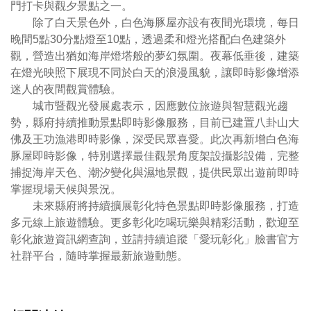
門打卡與觀夕景點之一。
除了白天景色外，白色海豚屋亦設有夜間光環境，每日
晚間5點30分點燈至10點，透過柔和燈光搭配白色建築外
觀，營造出猶如海岸燈塔般的夢幻氛圍。夜幕低垂後，建築
在燈光映照下展現不同於白天的浪漫風貌，讓即時影像增添
迷人的夜間觀賞體驗。
城市暨觀光發展處表示，因應數位旅遊與智慧觀光趨
勢，縣府持續推動景點即時影像服務，目前已建置八卦山大
佛及王功漁港即時影像，深受民眾喜愛。此次再新增白色海
豚屋即時影像，特別選擇最佳觀景角度架設攝影設備，完整
捕捉海岸天色、潮汐變化與濕地景觀，提供民眾出遊前即時
掌握現場天候與景況。
未來縣府將持續擴展彰化特色景點即時影像服務，打造
多元線上旅遊體驗。更多彰化吃喝玩樂與精彩活動，歡迎至
彰化旅遊資訊網查詢，並請持續追蹤「愛玩彰化」臉書官方
社群平台，隨時掌握最新旅遊動態。