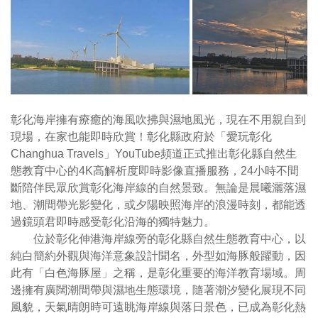
彰化海岸擁有療癒的海風吹拂與濕地風光，現在不用親自到
現場，在家也能即時欣賞！彰化縣政府於「愛玩彰化
Changhua Travels」YouTube頻道正式推出彰化縣自然生
態教育中心的4K高解析度即時影像直播服務，24小時不間
斷陪伴民眾欣賞彰化海岸線的自然景致。無論是晨曦灑落濕
地、潮間帶光影變化，或夕陽映照海岸的浪漫時刻，都能透
過鏡頭君即時感受彰化沿海的獨特魅力。
位於彰化伸港海岸線旁的彰化縣自然生態教育中心，以
純白簡約外觀與海洋意象設計聞名，外型如海豚般躍動，因
此有「白色海豚屋」之稱，是彰化重要的海洋教育場域。周
邊擁有廣闊潮間帶與濕地生態環境，隨著潮汐變化展現不同
風貌，天氣晴朗時可遠眺海岸線與落日景色，已成為彰化熱