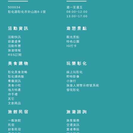
500034
週一至週五
彰化縣彰化市卦山路8-1號
08:00~12:00
13:00~17:00
活動資訊
遊憩景點
活動快訊
觀光景點
節慶盛事
特色公園
活動年曆
IG打卡
旅遊情報
RSS訂閱
美食購物
玩樂彰化
彰化美食攻略
線上玩彰化
彰化爌肉飯
即時影像
餐廳資訊
小旅行
美食小吃
旅遊人潮警示燈號系統
地方特產
發現彰化
伴手禮
其它
文創商品
旅館民宿
旅遊諮詢
一般旅館
旅客服務
民宿
交通資訊
好客民宿
業者專區