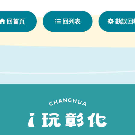
回首頁
回列表
勘誤回