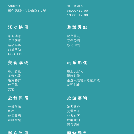
500034
週一至週五
彰化縣彰化市卦山路8-1號
08:00~12:00
13:00~17:00
活动快讯
遊憩景點
最新消息
观光景点
年度盛事
特色公園
活动年历
彰化IG打卡
旅游活动
RSS订阅
美食購物
玩乐彰化
餐厅资讯
線上玩彰化
美食小吃
即時影像
地方特产
旅遊人潮警示燈號系統
伴手礼
发现彰化
其它
旅館民宿
旅游谘询
一般旅馆
游客服务
民宿
交通资讯
好客民宿
业者专区
星级旅馆
联络我们
問卷調查
影音资讯
网站导览