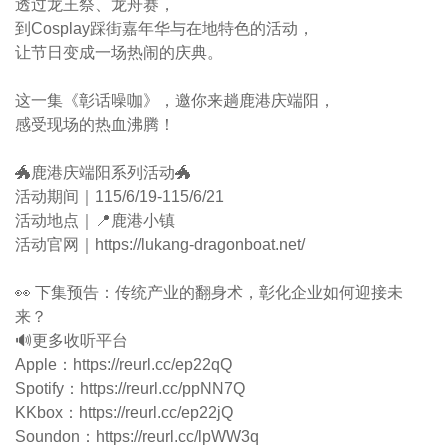
透过龙王祭、龙舟赛，
到Cosplay踩街嘉年华与在地特色的活动，
让节日变成一场热闹的庆典。
这一集《彰话噪咖》，邀你来趟鹿港庆端阳，
感受现场的热血沸腾！
🐲鹿港庆端阳系列活动🐲
活动期间｜115/6/19-115/6/21
活动地点｜📍鹿港小镇
活动官网｜https://lukang-dragonboat.net/
👀 下集预告：传统产业的翻身术，彰化企业如何迎接未
来？
🔊更多收听平台
Apple：https://reurl.cc/ep22qQ
Spotify：https://reurl.cc/ppNN7Q
KKbox：https://reurl.cc/ep22jQ
Soundon：https://reurl.cc/lpWW3q