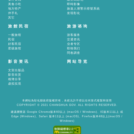
美食小吃
即時影像
地方特产
旅遊人潮警示燈號系統
伴手礼
发现彰化
其它
旅館民宿
旅游谘询
一般旅馆
游客服务
民宿
交通资讯
好客民宿
业者专区
星级旅馆
联络我们
問卷調查
影音资讯
网站导览
文宣出版品
影音欣赏
相簿分享
虚拟实境
本網站為彰化縣政府版權所有，未經允許不得以任何形式複製和採用
COPYRIGHT © 2021 CHANGHUA GOV. ALL RIGHTS RESERVED.
建議瀏覽器 Google Chrome版本60以上 (macOS / Windows)、IE版本11以上 或
Edge (Windows)、Safari 版本11以上 (macOS)、Firefox版本48以上(macOS /
Windows)