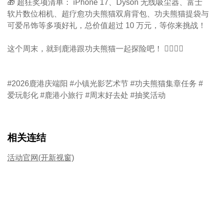
🎁 超狂奖项清单： iPhone 17、Dyson 无线吸尘器、富士
软片数位相机、超疗愈功夫熊猫双肩背包、功夫熊猫提袋与
可爱吊饰等多项好礼，总价值超过 10 万元，等你来挑战！
这个周末，就到鹿港跟功夫熊猫一起探险吧！ 🏃‍♂️🏃‍♀️
#2026鹿港庆端阳 #小镇光影艺术节 #功夫熊猫集章任务 #
爱玩彰化 #鹿港小旅行 #周末好去处 #抽奖活动
相关连结
活动官网(开新视窗)