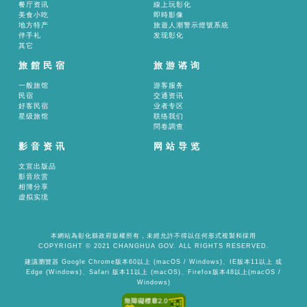
餐厅资讯
線上玩彰化
美食小吃
即時影像
地方特产
旅遊人潮警示燈號系統
伴手礼
发现彰化
其它
旅館民宿
旅游谘询
一般旅馆
游客服务
民宿
交通资讯
好客民宿
业者专区
星级旅馆
联络我们
問卷調查
影音资讯
网站导览
文宣出版品
影音欣赏
相簿分享
虚拟实境
本網站為彰化縣政府版權所有，未經允許不得以任何形式複製和採用
COPYRIGHT © 2021 CHANGHUA GOV. ALL RIGHTS RESERVED.
建議瀏覽器 Google Chrome版本60以上 (macOS / Windows)、IE版本11以上 或
Edge (Windows)、Safari 版本11以上 (macOS)、Firefox版本48以上(macOS /
Windows)