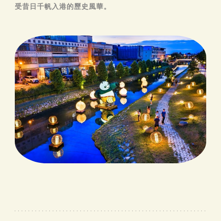
受昔日千帆入港的歷史風華。