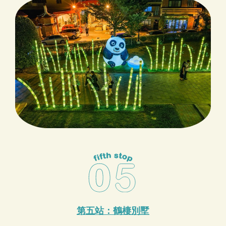
第五站：鶴棲別墅