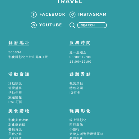
縣府地址
服務時間
500034
週一至週五
彰化縣彰化市卦山路8-1號
08:00~12:00
13:00~17:00
活動資訊
遊憩景點
活動快訊
觀光景點
節慶盛事
特色公園
活動年曆
IG打卡
旅遊情報
RSS訂閱
美食購物
玩樂彰化
彰化美食攻略
線上玩彰化
彰化爌肉飯
即時影像
餐廳資訊
小旅行
美食小吃
旅遊人潮警示燈號系統
地方特產
發現彰化