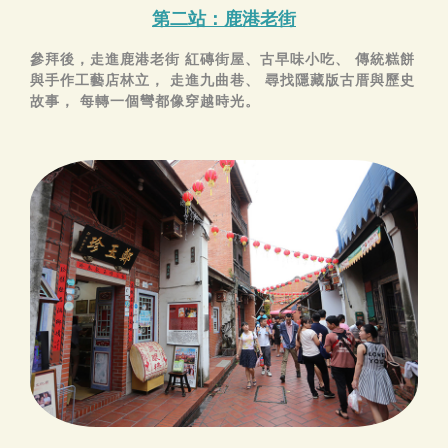
第二站：鹿港老街
參拜後，走進鹿港老街 紅磚街屋、古早味小吃、 傳統糕餅
與手作工藝店林立， 走進九曲巷、 尋找隱藏版古厝與歷史
故事， 每轉一個彎都像穿越時光。