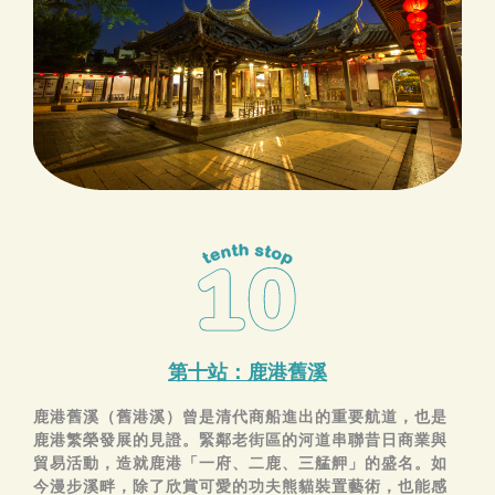
第十站：鹿港舊溪
鹿港舊溪（舊港溪）曾是清代商船進出的重要航道，也是
鹿港繁榮發展的見證。緊鄰老街區的河道串聯昔日商業與
貿易活動，造就鹿港「一府、二鹿、三艋舺」的盛名。如
今漫步溪畔，除了欣賞可愛的功夫熊貓裝置藝術，也能感