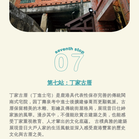
第七站：丁家古厝
丁家古厝（丁進士宅）是鹿港具代表性保存完善的傳統閩
南式宅院，因丁壽泉考中進士後擴建修葺而更顯氣派。古
厝保留精美的木雕、彩繪及傳統街屋格局，展現昔日仕紳
家族的風華。漫步其中，不僅能欣賞古建築之美，也能感
受丁家重視教育、人才輩出的文化底蘊。 古樸典雅的建築
展現昔日大戶人家的生活風貌並深入感受鹿港豐富的歷史
文化與古厝之美。