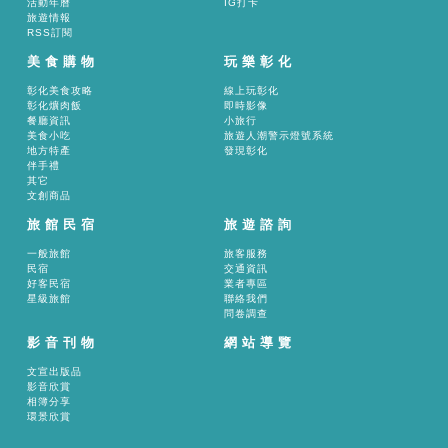
活動年曆
IG打卡
旅遊情報
RSS訂閱
美食購物
玩樂彰化
彰化美食攻略
線上玩彰化
彰化爌肉飯
即時影像
餐廳資訊
小旅行
美食小吃
旅遊人潮警示燈號系統
地方特產
發現彰化
伴手禮
其它
文創商品
旅館民宿
旅遊諮詢
一般旅館
旅客服務
民宿
交通資訊
好客民宿
業者專區
星級旅館
聯絡我們
問卷調查
影音刊物
網站導覽
文宣出版品
影音欣賞
相簿分享
環景欣賞