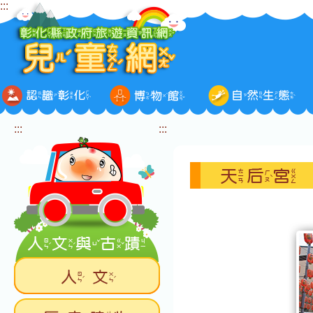
:::
跳
到
主
要
內
容
區
塊
:::
:::