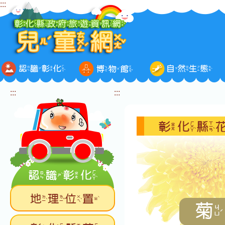
:::
跳
到
主
要
內
容
區
塊
:::
:::