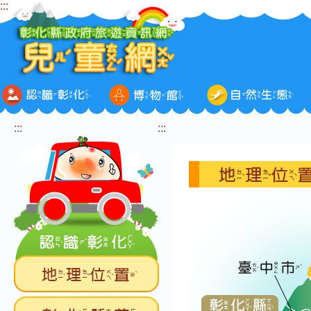
:::
跳
到
主
要
內
容
區
塊
:::
:::