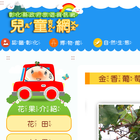
:::
跳
到
主
要
內
容
區
塊
:::
:::