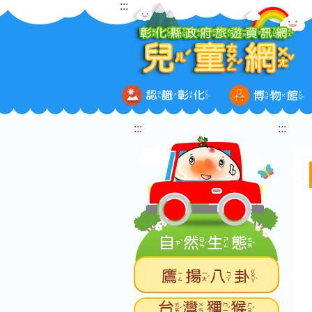
:::
跳
到
主
要
內
容
區
塊
:::
:::