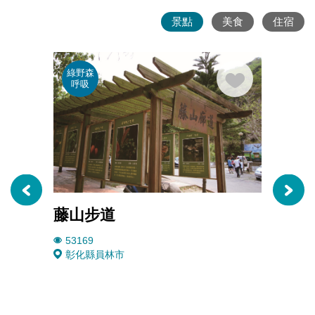
景點
美食
住宿
綠野森
親子
呼吸
遊
藤山步道
琉璃
53169
4913
彰化縣員林市
彰化