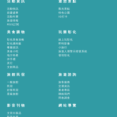
活動資訊
遊憩景點
活動快訊
觀光景點
節慶盛事
特色公園
活動年曆
IG打卡
旅遊情報
RSS訂閱
美食購物
玩樂彰化
彰化美食攻略
線上玩彰化
彰化爌肉飯
即時影像
餐廳資訊
小旅行
美食小吃
旅遊人潮警示燈號系統
地方特產
發現彰化
伴手禮
其它
文創商品
旅館民宿
旅遊諮詢
一般旅館
旅客服務
民宿
交通資訊
好客民宿
業者專區
星級旅館
聯絡我們
問卷調查
影音刊物
網站導覽
文宣出版品
影音欣賞