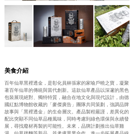
美食介紹
百年仙草黑裡透金，是彰化員林張家的家喻戶曉之寶，凝聚
著百年仙草的傳統與當代創新。這款仙草產品以深邃的黑色
包裝展現絕對、獨特特質，融合在地文化與現代設計，由德
國紅點博物館收藏的「麥傑廣告」團隊共同策劃，強調品牌
故事與「黑裡透金」的生命層次。產品製程嚴謹，差異化的
配比突顯不同仙草品種風味，同時考慮到綠色環保與永續發
展，尋找廢材再製的可能性。未來，品牌計劃推出仙草雞
湯、仙草拌麵等新品，並考慮異業合作，進一步拓展產品線