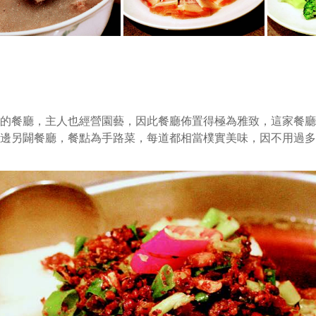
餐廳，主人也經營園藝，因此餐廳佈置得極為雅致，這家餐廳
邊另闢餐廳，餐點為手路菜，每道都相當樸實美味，因不用過多