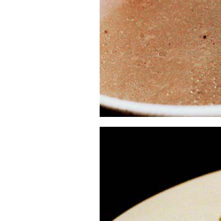
調
味
品，
能
嚐
出
菜
餚
本
身
的
滋
味，
健
康
美
味
兼
具。