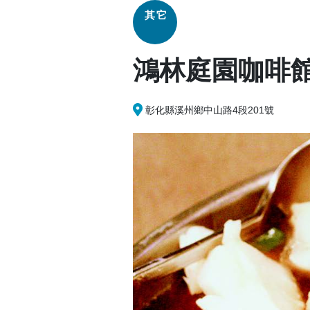
其它
鴻林庭園咖啡
彰化縣溪州鄉中山路4段201號