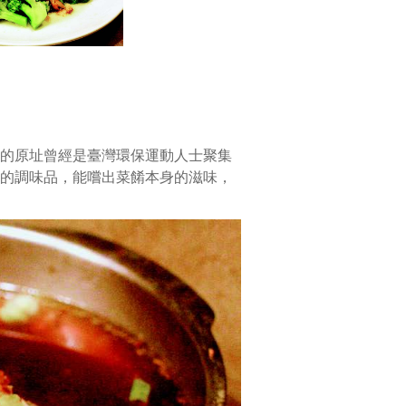
的原址曾經是臺灣環保運動人士聚集
的調味品，能嚐出菜餚本身的滋味，