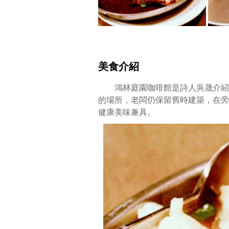
的
原
址
曾
經
是
美食介紹
臺
灣
鴻林庭園咖啡館是詩人吳晟介紹的
環
的場所，老闆仍保留舊時建築，在旁
保
健康美味兼具。
運
動
人
士
聚
集
的
場
所，