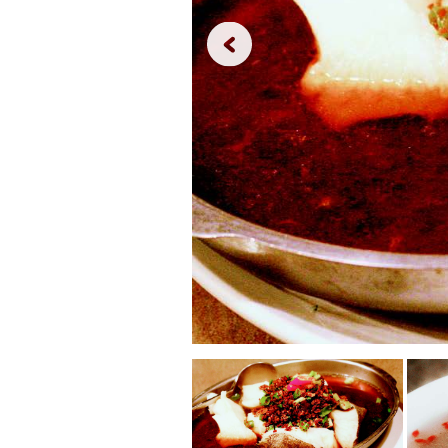
這
家
餐
廳