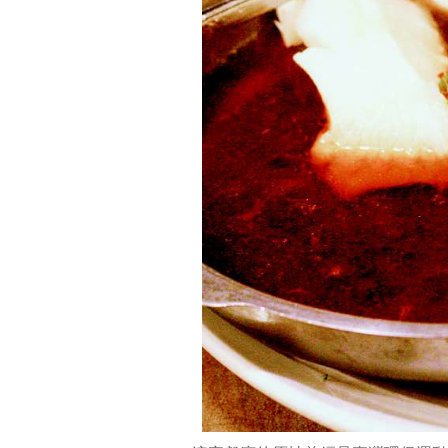
老
闆
仍
保
留
舊
時
建
築，
在
旁
邊
另
闢
餐
廳，
餐
點
為