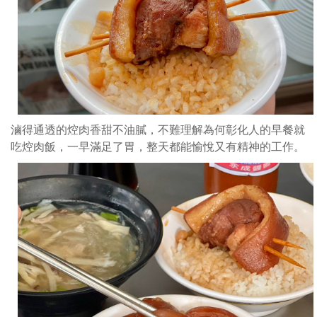
的
早
餐
就
吃
焢
肉
滷得通透的焢肉香甜不油膩，不難理解為何彰化人的早餐就
飯，
吃焢肉飯，一早滿足了胃，整天都能愉悅又有精神的工作。
一
早
滿
足
了
胃，
整
天
都
能