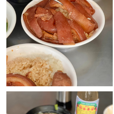
愉
悅
又
有
精
神
的
工
作。