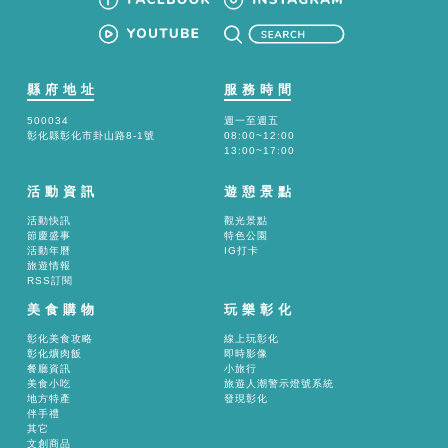
縣府地址
服務時間
500034
週一至週五
彰化縣彰化市卦山路8-1號
08:00~12:00
13:00~17:00
活動資訊
遊憩景點
活動快訊
觀光景點
節慶盛事
特色公園
活動年曆
IG打卡
旅遊情報
RSS訂閱
美食購物
玩樂彰化
彰化美食攻略
線上玩彰化
彰化爌肉飯
即時影像
餐廳資訊
小旅行
美食小吃
旅遊人潮警示燈號系統
地方特產
發現彰化
伴手禮
其它
文創商品