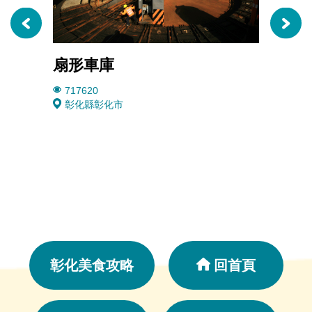
扇形車庫
八卦
717620
3245
彰化縣彰化市
彰化
彰化美食攻略
回首頁