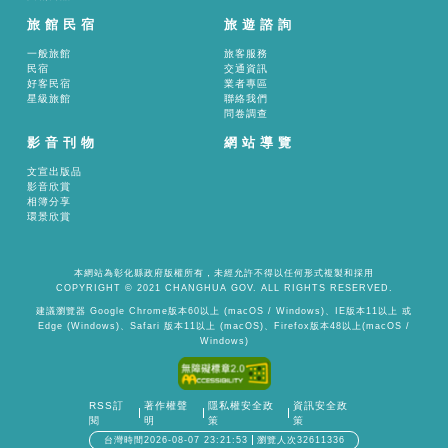
旅館民宿
旅遊諮詢
一般旅館
旅客服務
民宿
交通資訊
好客民宿
業者專區
星級旅館
聯絡我們
問卷調查
影音刊物
網站導覽
文宣出版品
影音欣賞
相簿分享
環景欣賞
本網站為彰化縣政府版權所有，未經允許不得以任何形式複製和採用
COPYRIGHT © 2021 CHANGHUA GOV. ALL RIGHTS RESERVED.
建議瀏覽器 Google Chrome版本60以上 (macOS / Windows)、IE版本11以上 或
Edge (Windows)、Safari 版本11以上 (macOS)、Firefox版本48以上(macOS /
Windows)
RSS訂
著作權聲
隱私權安全政
資訊安全政
閱
明
策
策
台灣時間2026-08-07 23:21:53
瀏覽人次32611336