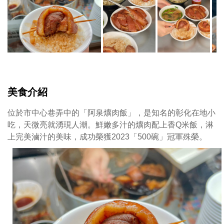
通
透
的
焢
肉
香
甜
不
美食介紹
油
膩，
位於市中心巷弄中的「阿泉爌肉飯」，是知名的彰化在地小
不
吃，天微亮就湧現人潮。鮮嫩多汁的爌肉配上香Q米飯，淋
難
上完美滷汁的美味，成功榮獲2023「500碗」冠軍殊榮。
理
解
為
何
彰
化
人