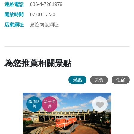
連絡電話
886-4-7281979
開放時間
07:00-13:30
店家網址
泉焢肉飯網址
為您推薦相關景點
景點
美食
住宿
鐵道懷
親子同
廟宇
舊
遊
蹟