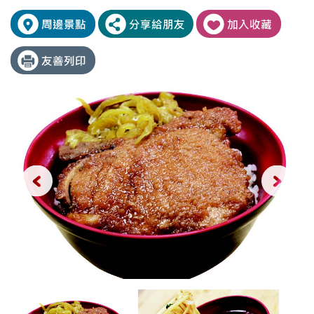
店
排
內
骨