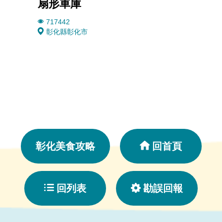
扇形車庫
八卦
717442
3244
彰化縣彰化市
彰化
彰化美食攻略
回首頁
回列表
勘誤回報