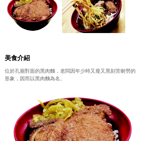
招
飯
牌
是
黑
傳
肉
統
麵
古
與
早
排
味
骨
方
美食介紹
飯
式
最
製
位於孔廟對面的黑肉麵，老闆因年少時又瘦又黑刻苦耐勞的
受
作
形象，因而以黑肉麵為名。
饕
滷
客
排
喜
骨
愛，
鮮
黑
嫩
肉
多
麵
汁
高
口