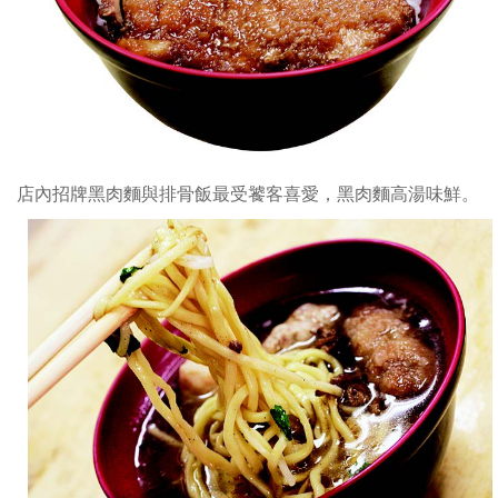
湯
感
味
鬆
鮮。
爽
香
甜
龍
骨
店內招牌黑肉麵與排骨飯最受饕客喜愛，黑肉麵高湯味鮮。
髓
湯
以
當
歸
等
中
藥
精
製
並