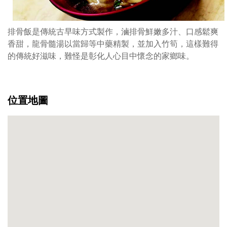
加
入
竹
排骨飯是傳統古早味方式製作，滷排骨鮮嫩多汁、口感鬆爽
筍
香甜，龍骨髓湯以當歸等中藥精製，並加入竹筍，這樣難得
這
的傳統好滋味，難怪是彰化人心目中懷念的家鄉味。
樣
難
得
的
位置地圖
傳
統
好
滋
味
難
怪
是
彰
化