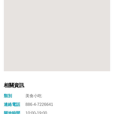
人
心
目
中
懷
念
的
家
鄉
味
相關資訊
類別
美食小吃
連絡電話
886-4-7226641
開放時間
10:00-19:00