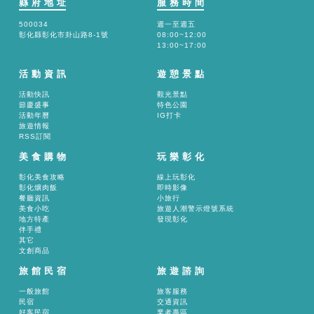
縣府地址
服務時間
500034
週一至週五
彰化縣彰化市卦山路8-1號
08:00~12:00
13:00~17:00
活動資訊
遊憩景點
活動快訊
觀光景點
節慶盛事
特色公園
活動年曆
IG打卡
旅遊情報
RSS訂閱
美食購物
玩樂彰化
彰化美食攻略
線上玩彰化
彰化爌肉飯
即時影像
餐廳資訊
小旅行
美食小吃
旅遊人潮警示燈號系統
地方特產
發現彰化
伴手禮
其它
文創商品
旅館民宿
旅遊諮詢
一般旅館
旅客服務
民宿
交通資訊
好客民宿
業者專區