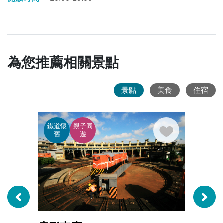
為您推薦相關景點
景點
美食
住宿
鐵道懷
親子同
廟宇
舊
遊
蹟