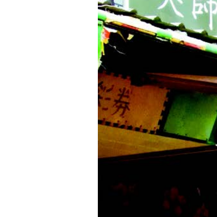
同
時，
價
格
也
相
當
合
理。