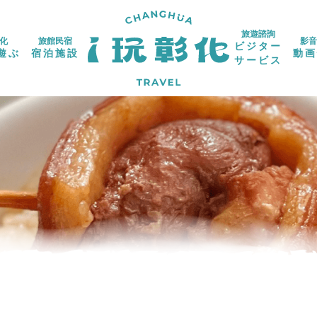
旅遊諮詢
化
旅館民宿
影音
ビジター
遊ぶ
宿泊施設
動画
サービス