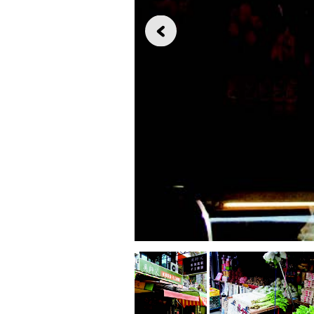
水
蒸
的
黑