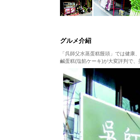
糖
桂
圓
與
鹹
蛋
グルメ介紹
糕
頗
「呉師父水蒸蛋糕饅頭」では健康、
有
鹹蛋糕(塩餡ケーキ)が大変評判で
名
氣，
美
味
與
健
康
兼
具
的