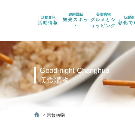
遊憩景點
美食購物
活動資訊
玩樂彰
観光スポッ
グルメとシ
活動情報
彰化で
ト
ョッピング
Good night Changhua
美食購物
>
美食購物