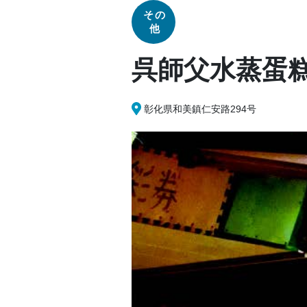
その
他
呉師父水蒸蛋
彰化県和美鎮仁安路294号