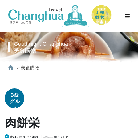
Good night Changhua
美食購物
>
美食購物
B級
グル
メ
肉餅栄
彰化県社頭郷社斗路一段171号