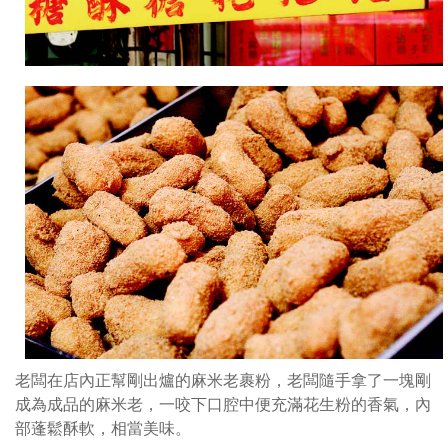
老闆在店內正幫剛出爐的麻米老裹粉，老闆隨手拿了一塊剛
成為成品的麻米老，一咬下口腔中便充滿花生粉的香氣，內
部蓬鬆酥軟，相當美味。