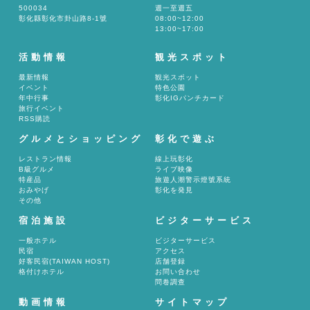
500034
週一至週五
彰化縣彰化市卦山路8-1號
08:00~12:00
13:00~17:00
活動情報
観光スポット
最新情報
観光スポット
イベント
特色公園
年中行事
彰化IGパンチカード
旅行イベント
RSS購読
グルメとショッピング
彰化で遊ぶ
レストラン情報
線上玩彰化
B級グルメ
ライブ映像
特産品
旅遊人潮警示燈號系統
おみやげ
彰化を発見
その他
宿泊施設
ビジターサービス
一般ホテル
ビジターサービス
民宿
アクセス
好客民宿(TAIWAN HOST)
店舗登録
格付けホテル
お問い合わせ
問卷調查
動画情報
サイトマップ