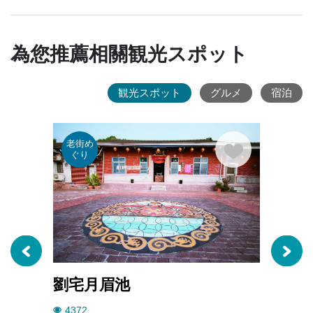
為您推薦相關観光スポット
観光スポット
グルメ
宿泊
老街め
老街
ぐり
ぐり
劉宅月眉池
清水
4372
4263